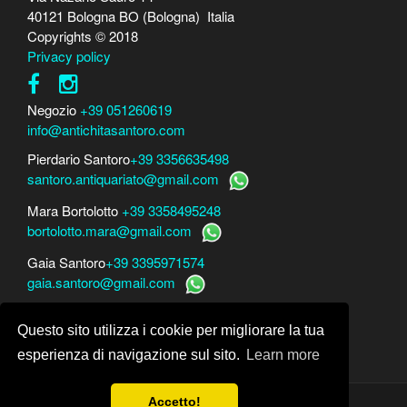
40121 Bologna BO (Bologna) Italia
Copyrights © 2018
Privacy policy
Negozio
+39 051260619
info@antichitasantoro.com
Pierdario Santoro
+39 3356635498
santoro.antiquariato@gmail.com
Mara Bortolotto
+39 3358495248
bortolotto.mara@gmail.com
Gaia Santoro
+39 3395971574
gaia.santoro@gmail.com
Per perizie, consulenze e stime
Questo sito utilizza i cookie per migliorare la tua
Mara Bortolotto
www.perito-arte-antiquariato.it
Dario Santoro
www.peritoarte.info
esperienza di navigazione sul sito.
Learn more
Accetto!