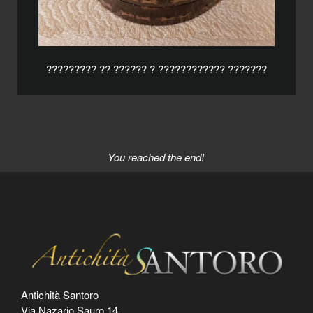
????????? ?? ?????? ? ???????????? ???????
You reached the end!
Antichità Santoro
Via Nazario Sauro 14