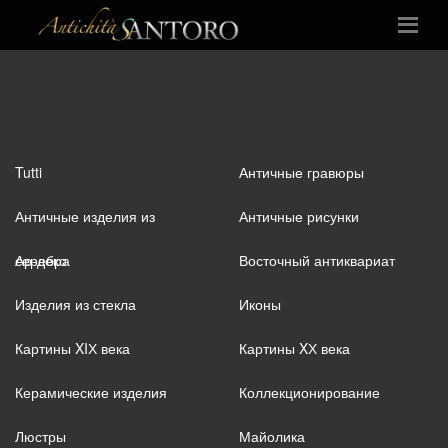
Tutti
Античные гравюры
Античные изделия из
Античные рисунки
серебра
Ар-деко
Восточный антиквариат
Изделия из стекла
Иконы
Картины XIХ века
Картины XХ века
Керамические изделия
Коллекционирование
Люстры
Майолика