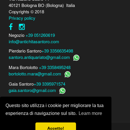
40121 Bologna BO (Bologna) Italia
Copyrights © 2018
Privacy policy
Negozio
+39 051260619
info@antichitasantoro.com
Pierdario Santoro
+39 3356635498
santoro.antiquariato@gmail.com
Mara Bortolotto
+39 3358495248
bortolotto.mara@gmail.com
Gaia Santoro
+39 3395971574
gaia.santoro@gmail.com
Per perizie, consulenze e stime
Questo sito utilizza i cookie per migliorare la tua
Mara Bortolotto
www.perito-arte-antiquariato.it
Dario Santoro
www.peritoarte.info
esperienza di navigazione sul sito.
Learn more
Accetto!