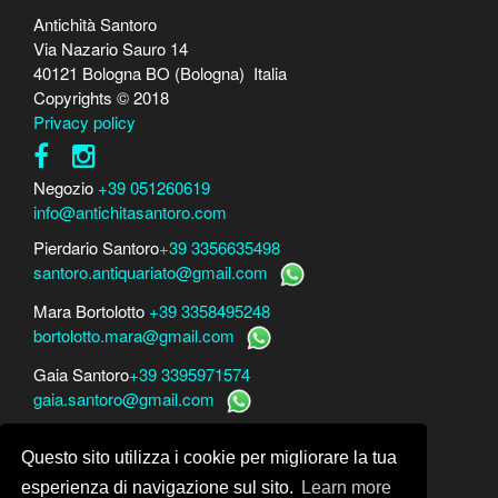
Antichità Santoro
Via Nazario Sauro 14
40121 Bologna BO (Bologna) Italia
Copyrights © 2018
Privacy policy
Negozio
+39 051260619
info@antichitasantoro.com
Pierdario Santoro
+39 3356635498
santoro.antiquariato@gmail.com
Mara Bortolotto
+39 3358495248
bortolotto.mara@gmail.com
Gaia Santoro
+39 3395971574
gaia.santoro@gmail.com
Per perizie, consulenze e stime
Questo sito utilizza i cookie per migliorare la tua
Mara Bortolotto
www.perito-arte-antiquariato.it
Dario Santoro
www.peritoarte.info
esperienza di navigazione sul sito.
Learn more