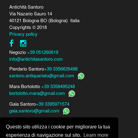
Antichità Santoro
Via Nazario Sauro 14
40121 Bologna BO (Bologna) Italia
Copyrights © 2018
Privacy policy
Negozio
+39 051260619
info@antichitasantoro.com
Pierdario Santoro
+39 3356635498
santoro.antiquariato@gmail.com
Mara Bortolotto
+39 3358495248
bortolotto.mara@gmail.com
Gaia Santoro
+39 3395971574
gaia.santoro@gmail.com
Per perizie, consulenze e stime
Questo sito utilizza i cookie per migliorare la tua
Mara Bortolotto
www.perito-arte-antiquariato.it
Dario Santoro
www.peritoarte.info
esperienza di navigazione sul sito.
Learn more