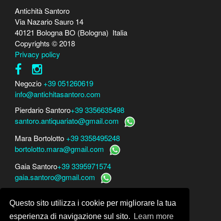
Antichità Santoro
Via Nazario Sauro 14
40121 Bologna BO (Bologna) Italia
Copyrights © 2018
Privacy policy
Negozio
+39 051260619
info@antichitasantoro.com
Pierdario Santoro
+39 3356635498
santoro.antiquariato@gmail.com
Mara Bortolotto
+39 3358495248
bortolotto.mara@gmail.com
Gaia Santoro
+39 3395971574
gaia.santoro@gmail.com
Per perizie, consulenze e stime
Questo sito utilizza i cookie per migliorare la tua
Mara Bortolotto
www.perito-arte-antiquariato.it
Dario Santoro
www.peritoarte.info
esperienza di navigazione sul sito.
Learn more