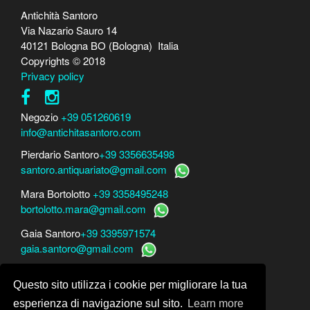
Antichità Santoro
Via Nazario Sauro 14
40121 Bologna BO (Bologna) Italia
Copyrights © 2018
Privacy policy
Negozio
+39 051260619
info@antichitasantoro.com
Pierdario Santoro
+39 3356635498
santoro.antiquariato@gmail.com
Mara Bortolotto
+39 3358495248
bortolotto.mara@gmail.com
Gaia Santoro
+39 3395971574
gaia.santoro@gmail.com
Per perizie, consulenze e stime
Questo sito utilizza i cookie per migliorare la tua
Mara Bortolotto
www.perito-arte-antiquariato.it
Dario Santoro
www.peritoarte.info
esperienza di navigazione sul sito.
Learn more