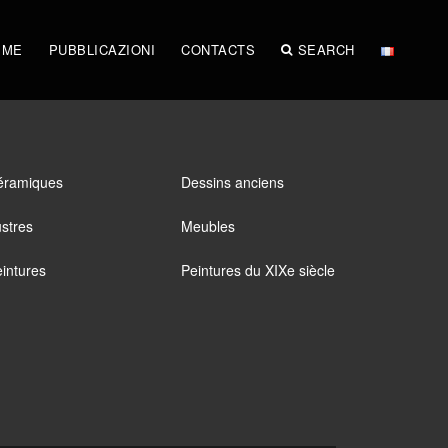
IME
PUBBLICAZIONI
CONTACTS
SEARCH
éramiques
Dessins anciens
stres
Meubles
intures
Peintures du XIXe siècle