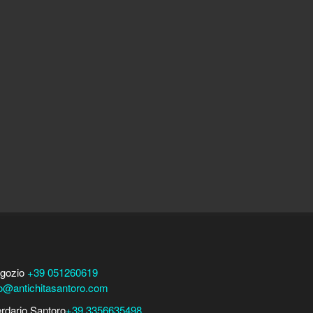
gozio
+39 051260619
fo@antichitasantoro.com
erdario Santoro
+39 3356635498