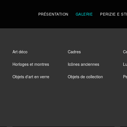
PRÉSENTATION
GALERIE
PERIZIE E ST
Art déco
Cadres
C
Horloges et montres
Icônes anciennes
Lu
Objets d'art en verre
Objets de collection
Pe