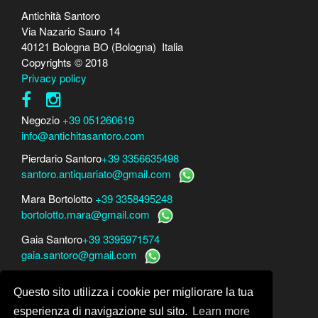
Antichità Santoro
Via Nazario Sauro 14
40121 Bologna BO (Bologna) Italia
Copyrights © 2018
Privacy policy
Negozio
+39 051260619
info@antichitasantoro.com
Pierdario Santoro
+39 3356635498
santoro.antiquariato@gmail.com
Mara Bortolotto
+39 3358495248
bortolotto.mara@gmail.com
Gaia Santoro
+39 3395971574
gaia.santoro@gmail.com
Per perizie, consulenze e stime
Questo sito utilizza i cookie per migliorare la tua
Mara Bortolotto
www.perito-arte-antiquariato.it
Dario Santoro
www.peritoarte.info
esperienza di navigazione sul sito.
Learn more