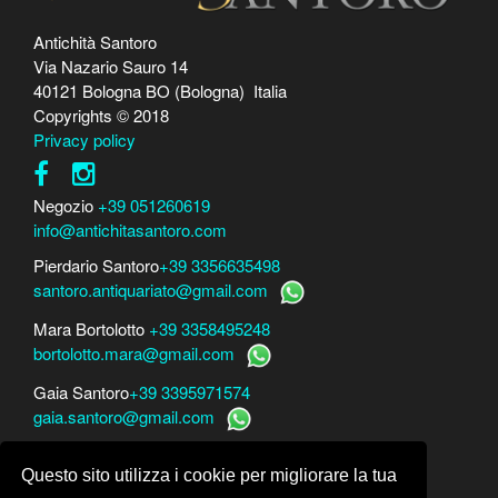
Antichità Santoro
Via Nazario Sauro 14
40121 Bologna BO (Bologna) Italia
Copyrights © 2018
Privacy policy
Negozio
+39 051260619
info@antichitasantoro.com
Pierdario Santoro
+39 3356635498
santoro.antiquariato@gmail.com
Mara Bortolotto
+39 3358495248
bortolotto.mara@gmail.com
Gaia Santoro
+39 3395971574
gaia.santoro@gmail.com
Per perizie, consulenze e stime
Questo sito utilizza i cookie per migliorare la tua
Mara Bortolotto
www.perito-arte-antiquariato.it