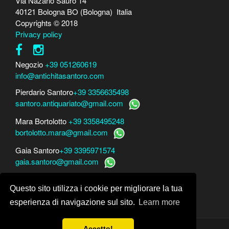
Via Nazario Sauro 14
40121 Bologna BO (Bologna) Italia
Copyrights © 2018
Privacy policy
Negozio
+39 051260619
info@antichitasantoro.com
Pierdario Santoro
+39 3356635498
santoro.antiquariato@gmail.com
Mara Bortolotto
+39 3358495248
bortolotto.mara@gmail.com
Gaia Santoro
+39 3395971574
gaia.santoro@gmail.com
Per perizie, consulenze e stime
Questo sito utilizza i cookie per migliorare la tua
Mara Bortolotto
www.perito-arte-antiquariato.it
Dario Santoro
www.peritoarte.info
esperienza di navigazione sul sito.
Learn more
Accetto!