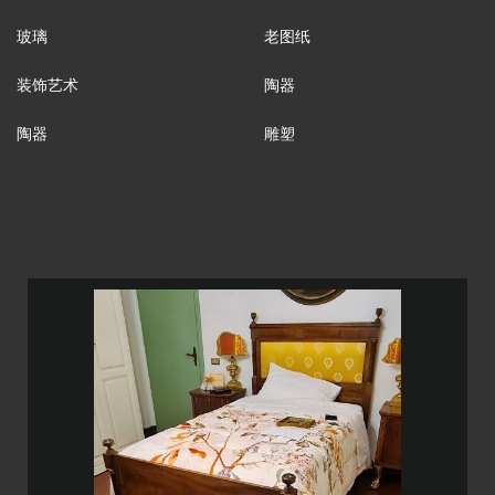
玻璃
老图纸
装饰艺术
陶器
陶器
雕塑