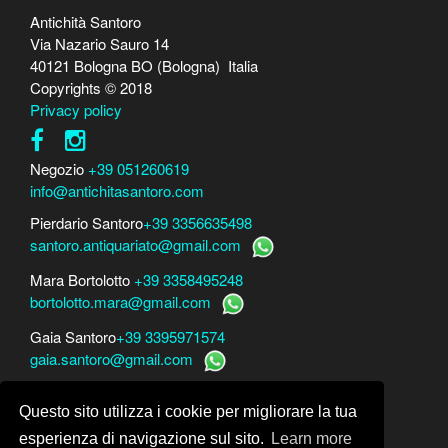
Antichità Santoro
Via Nazario Sauro 14
40121 Bologna BO (Bologna) Italia
Copyrights © 2018
Privacy policy
Negozio
+39 051260619
info@antichitasantoro.com
Pierdario Santoro
+39 3356635498
santoro.antiquariato@gmail.com
Mara Bortolotto
+39 3358495248
bortolotto.mara@gmail.com
Gaia Santoro
+39 3395971574
gaia.santoro@gmail.com
Per perizie, consulenze e stime
Questo sito utilizza i cookie per migliorare la tua
Mara Bortolotto
www.perito-arte-antiquariato.it
Dario Santoro
www.peritoarte.info
esperienza di navigazione sul sito.
Learn more