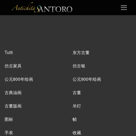
Tutti
东方古董
仿古家具
仿古银
公元800年绘画
公元900年绘画
古典油画
古董
古董版画
吊灯
图标
帧
手表
收藏