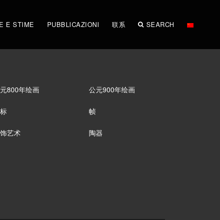
E E STIME
PUBBLICAZIONI
联系
SEARCH
元800年绘画
公元900年绘画
标
帧
饰艺术
陶器