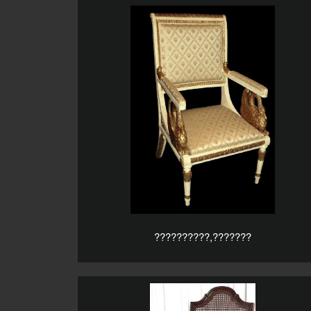
??????????,???????