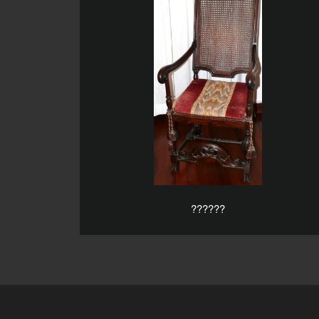
??????