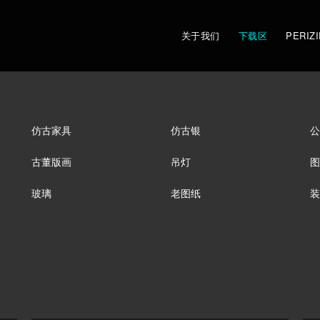
关于我们
下载区
PERIZI
仿古家具
仿古银
公
古董版画
吊灯
图
玻璃
老图纸
装