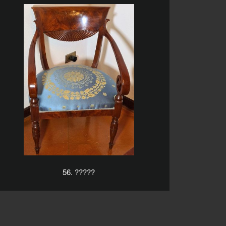
56. ?????