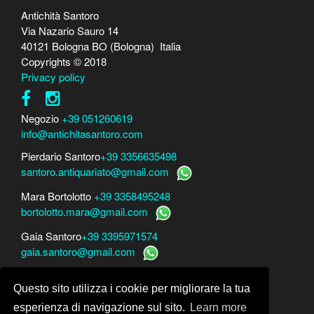
Antichità Santoro
Via Nazario Sauro 14
40121 Bologna BO (Bologna) Italia
Copyrights © 2018
Privacy policy
Negozio
+39 051260619
info@antichitasantoro.com
Pierdario Santoro
+39 3356635498
santoro.antiquariato@gmail.com
Mara Bortolotto
+39 3358495248
bortolotto.mara@gmail.com
Gaia Santoro
+39 3395971574
gaia.santoro@gmail.com
Per perizie, consulenze e stime
Questo sito utilizza i cookie per migliorare la tua
Mara Bortolotto
www.perito-arte-antiquariato.it
Dario Santoro
www.peritoarte.info
esperienza di navigazione sul sito.
Learn more