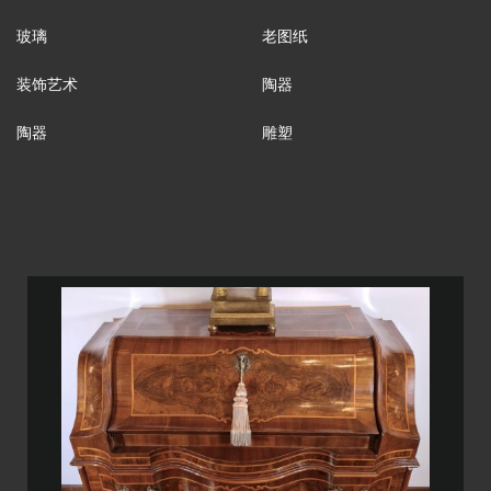
玻璃
老图纸
装饰艺术
陶器
陶器
雕塑