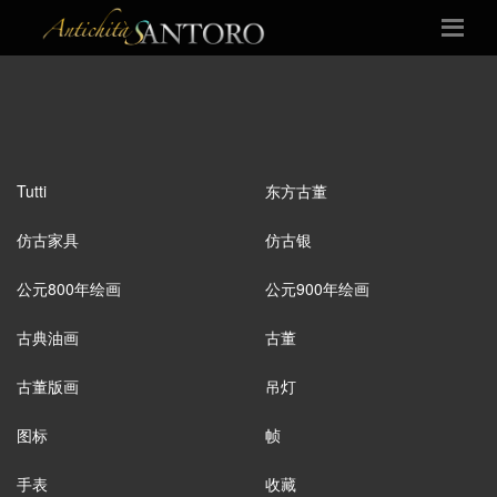
Tutti
东方古董
仿古家具
仿古银
公元800年绘画
公元900年绘画
古典油画
古董
古董版画
吊灯
图标
帧
手表
收藏