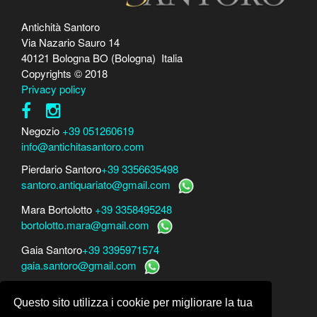
Antichità Santoro
Via Nazario Sauro 14
40121 Bologna BO (Bologna) Italia
Copyrights © 2018
Privacy policy
Negozio
+39 051260619
info@antichitasantoro.com
Pierdario Santoro
+39 3356635498
santoro.antiquariato@gmail.com
Mara Bortolotto
+39 3358495248
bortolotto.mara@gmail.com
Gaia Santoro
+39 3395971574
gaia.santoro@gmail.com
Per perizie, consulenze e stime
Questo sito utilizza i cookie per migliorare la tua
Mara Bortolotto
www.perito-arte-antiquariato.it