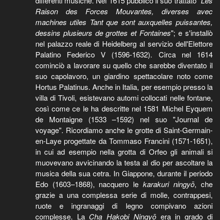
differenti musiche. Nel 1615 pubblicò il suo trattato "
Les
Raison des Forces Mouvantes, diverses avec
machines utiles Tant que sont auxquelles puissantes,
dessins plusieurs de grottes et Fontaines
"; e s'installò
nel palazzo reale di Heidelberg al servizio dell'Elettore
Palatino Federico V (1596-1632). Circa nel 1614
cominciò a lavorare su quello che sarebbe diventato il
suo capolavoro, un giardino spettacolare noto come
Hortus Palatinus. Anche in Italia, per esempio presso la
villa di Tivoli, esistevano automi collocati nelle fontane,
così come ce le ha descritte nel 1581 Michel Eyquem
de Montaigne (1533 –1592) nel suo "Journal de
voyage". Ricordiamo anche le grotte di Saint-Germain-
en-Laye progettate da Tommaso Francini (1571-1651),
in cui ad esempio nella grotta di Orfeo gli animali si
muovevano avvicinando la testa al dio per ascoltare la
musica della sua cetra. In Giappone, durante il periodo
Edo (1603–1868), nacquero le
karakuri ningyō
, che
grazie a una complessa serie di molle, contrappesi,
ruote e ingranaggi di legno compivano azioni
complesse. La
Cha Hakobi Ningyō
era in grado di