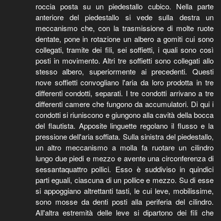
roccia posta su un piedestallo cubico. Nella parte
anteriore del piedestallo si vede sulla destra un
meccanismo che, con la trasmissione di molte ruote
dentate, pone in rotazione un albero a gomiti cui sono
collegati, tramite dei fili, sei soffietti, i quali sono così
posti in movimento. Altri tre soffietti sono collegati allo
stesso albero, superiormente ai precedenti. Questi
nove soffietti convogliano l'aria da loro prodotta in tre
differenti condotti, separati. I tre condotti arrivano a tre
differenti camere che fungono da accumulatori. Di qui i
condotti si riuniscono e giungono alla cavità della bocca
del flautista. Apposite linguette regolano il flusso e la
pressione dell'aria soffiata. Sulla sinistra del piedestallo,
un altro meccanismo a molla fa ruotare un cilindro
lungo due piedi e mezzo e avente una circonferenza di
sessantaquattro pollici. Esso è suddiviso in quindici
parti eguali, ciascuna di un pollice e mezzo. Su di esse
si appoggiano altrettanti tasti, le cui leve, mobilissime,
sono mosse da denti posti alla periferia del cilindro.
All'altra estremità delle leve si dipartono dei fili che