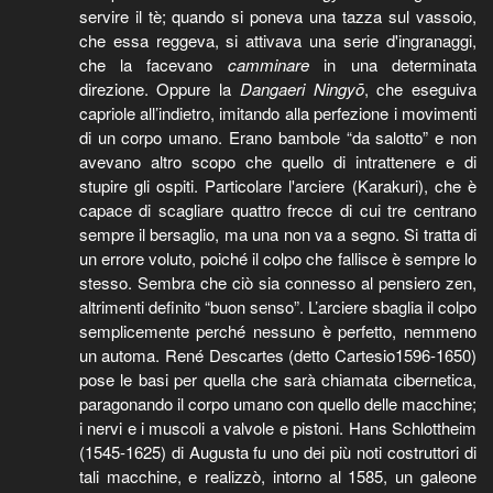
servire il tè; quando si poneva una tazza sul vassoio,
che essa reggeva, si attivava una serie d'ingranaggi,
che la facevano
camminare
in una determinata
direzione. Oppure la
Dangaeri Ningyō
, che eseguiva
capriole all’indietro, imitando alla perfezione i movimenti
di un corpo umano. Erano bambole “da salotto” e non
avevano altro scopo che quello di intrattenere e di
stupire gli ospiti. Particolare l'arciere (Karakuri), che è
capace di scagliare quattro frecce di cui tre centrano
sempre il bersaglio, ma una non va a segno. Si tratta di
un errore voluto, poiché il colpo che fallisce è sempre lo
stesso. Sembra che ciò sia connesso al pensiero zen,
altrimenti definito “buon senso”. L’arciere sbaglia il colpo
semplicemente perché nessuno è perfetto, nemmeno
un automa. René Descartes (detto Cartesio1596-1650)
pose le basi per quella che sarà chiamata cibernetica,
paragonando il corpo umano con quello delle macchine;
i nervi e i muscoli a valvole e pistoni. Hans Schlottheim
(1545-1625) di Augusta fu uno dei più noti costruttori di
tali macchine, e realizzò, intorno al 1585, un galeone