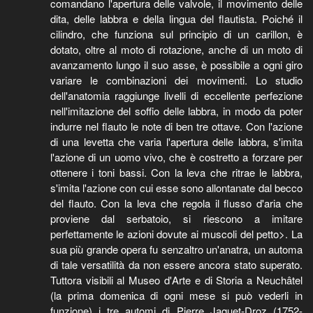
comandano l'apertura delle valvole, il movimento delle
dita, delle labbra e della lingua del flautista. Poiché il
cilindro, che funziona sul principio di un carillon, è
dotato, oltre al moto di rotazione, anche di un moto di
avanzamento lungo il suo asse, è possibile a ogni giro
variare le combinazioni dei movimenti. Lo studio
dell'anatomia raggiunge livelli di eccellente perfezione
nell'imitazione del soffio delle labbra, in modo da poter
indurre nel flauto le note di ben tre ottave. Con l'azione
di una levetta che varia l'apertura delle labbra, s'imita
l'azione di un uomo vivo, che è costretto a forzare per
ottenere i toni bassi. Con la leva che ritrae le labbra,
s'imita l'azione con cui esse sono allontanate dal becco
del flauto. Con la leva che regola il flusso d'aria che
proviene dal serbatoio, si riescono a imitare
perfettamente le azioni dovute ai muscoli del petto>. La
sua più grande opera fu senzaltro un'anatra, un automa
di tale versatilità da non essere ancora stato superato.
Tuttora visibili al Museo d'Arte e di Storia a Neuchâtel
(la prima domenica di ogni mese si può vederli in
funzione) i tre automi di Pierre Jaquet-Droz (1752-