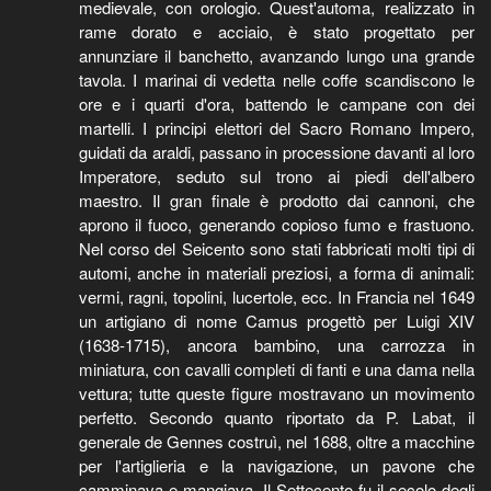
medievale, con orologio. Quest'automa, realizzato in
rame dorato e acciaio, è stato progettato per
annunziare il banchetto, avanzando lungo una grande
tavola. I marinai di vedetta nelle coffe scandiscono le
ore e i quarti d'ora, battendo le campane con dei
martelli. I principi elettori del Sacro Romano Impero,
guidati da araldi, passano in processione davanti al loro
Imperatore, seduto sul trono ai piedi dell'albero
maestro. Il gran finale è prodotto dai cannoni, che
aprono il fuoco, generando copioso fumo e frastuono.
Nel corso del Seicento sono stati fabbricati molti tipi di
automi, anche in materiali preziosi, a forma di animali:
vermi, ragni, topolini, lucertole, ecc. In Francia nel 1649
un artigiano di nome Camus progettò per Luigi XIV
(1638-1715), ancora bambino, una carrozza in
miniatura, con cavalli completi di fanti e una dama nella
vettura; tutte queste figure mostravano un movimento
perfetto. Secondo quanto riportato da P. Labat, il
generale de Gennes costruì, nel 1688, oltre a macchine
per l'artiglieria e la navigazione, un pavone che
camminava e mangiava. Il Settecento fu il secolo degli