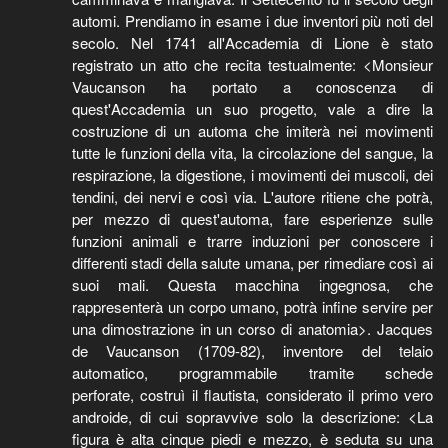
automi. Prendiamo in esame i due inventori più noti del
secolo. Nel 1741 all'Accademia di Lione è stato
registrato un atto che recita testualmente: <Monsieur
Vaucanson ha portato a conoscenza di
quest'Accademia un suo progetto, vale a dire la
costruzione di un automa che imiterà nei movimenti
tutte le funzioni della vita, la circolazione del sangue, la
respirazione, la digestione, i movimenti dei muscoli, dei
tendini, dei nervi e così via. L'autore ritiene che potrà,
per mezzo di quest'automa, fare esperienze sulle
funzioni animali e trarre induzioni per conoscere i
differenti stadi della salute umana, per rimediare così ai
suoi mali. Questa macchina ingegnosa, che
rappresenterà un corpo umano, potrà infine servire per
una dimostrazione in un corso di anatomia>. Jacques
de Vaucanson (1709-82), inventore del telaio
automatico, programmabile tramite schede
perforate, costruì il flautista, considerato il primo vero
androide, di cui sopravvive solo la descrizione: <La
figura è alta cinque piedi e mezzo, è seduta su una