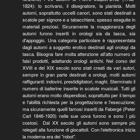
1824): lo scrivano, il disegnatore, la pianista. Molti
automi, soprattutto uccelli canori, sono stati destinati a
scatole per signore e a tabacchiere, spesso eseguite in
materiali preziosi. Sicuramente la maggioranza degli
automi furono inseriti in orologi sia da tasca, sia
d'appoggio. Una categoria particolare è rappresentata
dagli automi a soggetto erotico destinati agli orologi da
tasca. Bisogna fare molta attenzione all'alto numero di
falsi prodotti, adattando orologi antichi. Nel corso del
XVIII e del XIX secolo sono stati creati da vari autori,
sempre in gran parte destinati a orologi, molti automi
raffiguranti: indovini, prestidigitatori, maghi. Sterminato il
numero di ballerine inserite in scatole musicali. Tutti gli
automi erano molto dispendiosi, soprattutto per il tempo
e l'abilità richiesta per la progettazione e l'esecuzione;
ma sicuramente quelli famosi inseriti da Fabergé (Peter
Carl 1846-1920) nelle sue uova furono e sono i più
costosi. Dal XX secolo gli automi sono sempre più
relegati alla funzione di giocattoli. Con l'elettronica inizia
la moderna era dei "robot".