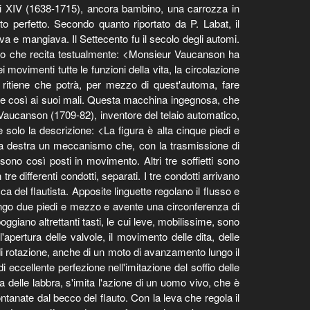
uigi XIV (1638-1715), ancora bambino, una carrozza in
o perfetto. Secondo quanto riportato da P. Labat, il
a e mangiava. Il Settecento fu il secolo degli automi.
atto che recita testualmente: <Monsieur Vaucanson ha
ovimenti tutte le funzioni della vita, la circolazione
re ritiene che potrà, per mezzo di quest'automa, fare
iare così ai suoi mali. Questa macchina ingegnosa, che
Vaucanson (1709-82), inventore del telaio automatico,
 solo la descrizione: <La figura è alta cinque piedi e
lla destra un meccanismo che, con la trasmissione di
i sono così posti in movimento. Altri tre soffietti sono
re differenti condotti, separati. I tre condotti arrivano
a del flautista. Apposite linguette regolano il flusso e
 lungo due piedi e mezzo e avente una circonferenza di
ggiano altrettanti tasti, le cui leve, mobilissime, sono
l'apertura delle valvole, il movimento delle dita, delle
to di rotazione, anche di un moto di avanzamento lungo il
 eccellente perfezione nell'imitazione del soffio delle
ra delle labbra, s'imita l'azione di un uomo vivo, che è
ontanate dal becco del flauto. Con la leva che regola il