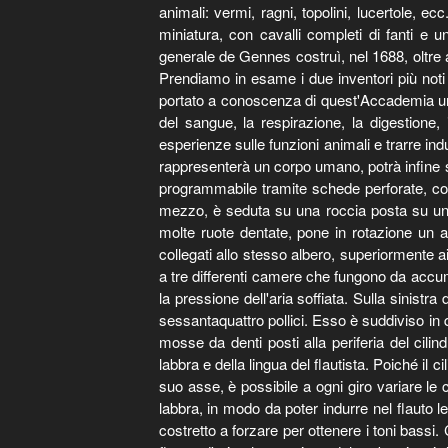
animali: vermi, ragni, topolini, lucertole,
miniatura, con cavalli completi di fanti e
generale de Gennes costruì, nel 1688, oltre 
Prendiamo in esame i due inventori più noti
portato a conoscenza di quest'Accademia un s
del sangue, la respirazione, la digestione,
esperienze sulle funzioni animali e trarre in
rappresenterà un corpo umano, potrà infine 
programmabile tramite schede perforate, costr
mezzo, è seduta su una roccia posta su un p
molte ruote dentate, pone in rotazione un albe
collegati allo stesso albero, superiormente ai 
a tre differenti camere che fungono da accumul
la pressione dell'aria soffiata. Sulla sinist
sessantaquattro pollici. Esso è suddiviso in q
mosse da denti posti alla periferia del cilind
labbra e della lingua del flautista. Poiché il 
suo asse, è possibile a ogni giro variare le 
labbra, in modo da poter indurre nel flauto le
costretto a forzare per ottenere i toni bassi.