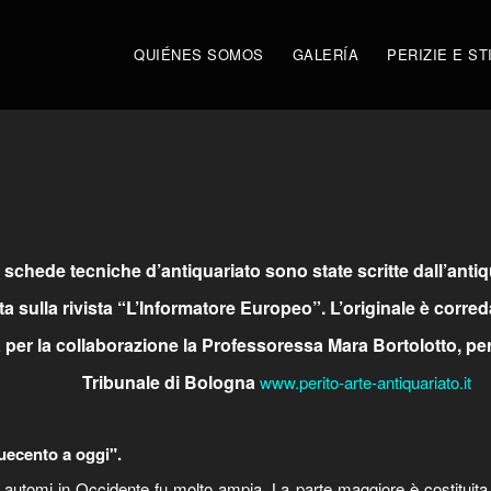
QUIÉNES SOMOS
GALERÍA
PERIZIE E ST
schede tecniche d’antiquariato sono state scritte dall’anti
ta sulla rivista “L’Informatore Europeo”. L’originale è corred
a per la collaborazione la Professoressa Mara Bortolotto, per
Tribunale di Bologna
www.perito-arte-antiquariato.it
quecento a oggi".
di automi in Occidente fu molto ampia. La parte maggiore è costituit