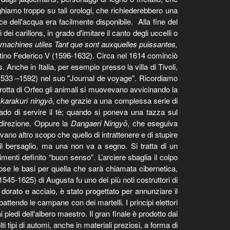
amo troppo su tali orologi, che richiederebbero una
ce dell'acqua era facilmente disponibile. Alla fine del
carillons, in grado d'imitare il canto degli uccelli o
achines utiles Tant que sont auxquelles puissantes,
Palatino Federico V (1596-1632). Circa nel 1614 cominciò
Anche in Italia, per esempio presso la villa di Tivoli,
(1533 –1592) nel suo "Journal de voyage". Ricordiamo
otta di Orfeo gli animali si muovevano avvicinando la
e
karakuri ningyō
, che grazie a una complessa serie di
ado di servire il tè; quando si poneva una tazza sul
direzione. Oppure la
Dangaeri Ningyō
, che eseguiva
ano altro scopo che quello di intrattenere e di stupire
e il bersaglio, ma una non va a segno. Si tratta di un
enti definito “buon senso”. L’arciere sbaglia il colpo
 le basi per quella che sarà chiamata cibernetica,
45-1625) di Augusta fu uno dei più noti costruttori di
dorato e acciaio, è stato progettato per annunziare il
attendo le campane con dei martelli. I principi elettori
iedi dell'albero maestro. Il gran finale è prodotto dai
tipi di automi, anche in materiali preziosi, a forma di