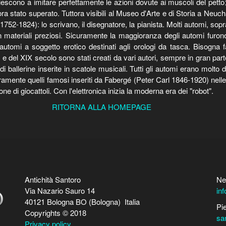
 riescono a imitare perfettamente le azioni dovute ai muscoli del pett
ra stato superato. Tuttora visibili al Museo d'Arte e di Storia a Neuc
1752-1824): lo scrivano, il disegnatore, la pianista. Molti automi, sopra
 materiali preziosi. Sicuramente la maggioranza degli automi furono 
automi a soggetto erotico destinati agli orologi da tasca. Bisogna fa
 e del XIX secolo sono stati creati da vari autori, sempre in gran parte 
i ballerine inserite in scatole musicali. Tutti gli automi erano molto di
ramente quelli famosi inseriti da Fabergé (Peter Carl 1846-1920) nel
ne di giocattoli. Con l'elettronica inizia la moderna era dei "robot".
RITORNA ALLA HOMEPAGE
Antichità Santoro
Ne
Via Nazario Sauro 14
in
40121 Bologna BO (Bologna) Italia
Pi
Copyrights © 2018
sa
Privacy policy