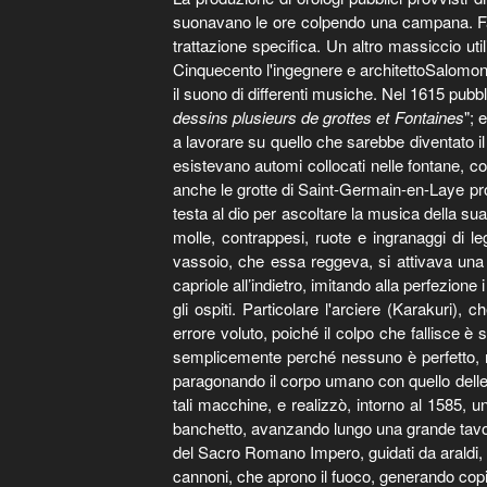
suonavano le ore colpendo una campana. Fam
trattazione specifica. Un altro massiccio uti
Cinquecento l'ingegnere e architettoSalomon d
il suono di differenti musiche. Nel 1615 pubbli
dessins plusieurs de grottes et Fontaines
"; 
a lavorare su quello che sarebbe diventato il
esistevano automi collocati nelle fontane,
anche le grotte di Saint-Germain-en-Laye pr
testa al dio per ascoltare la musica della s
molle, contrappesi, ruote e ingranaggi di
vassoio, che essa reggeva, si attivava una
capriole all’indietro, imitando alla perfezio
gli ospiti. Particolare l'arciere (Karakuri)
errore voluto, poiché il colpo che fallisce è
semplicemente perché nessuno è perfetto, 
paragonando il corpo umano con quello delle m
tali macchine, e realizzò, intorno al 1585, 
banchetto, avanzando lungo una grande tavola. 
del Sacro Romano Impero, guidati da araldi, p
cannoni, che aprono il fuoco, generando copio