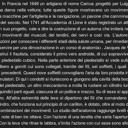
 ecc. In Francia nel 1649 un artigiano di nome Camus progettò per L
 una dama nella vettura; tutte queste figure mostravano un moviment
a macchine per l'artiglieria e la navigazione, un pavone che camminav
 del secolo. Nel 1741 all'Accademia di Lione è stato registrato un 
uo progetto, vale a dire la costruzione di un automa che imiterà nei m
 i movimenti dei muscoli, dei tendini, dei nervi e così via. L'auto
duzioni per conoscere i differenti stadi della salute umana, per rimed
servire per una dimostrazione in un corso di anatomia>. Jacques de 
uì il flautista, considerato il primo vero androide, di cui sopravvive
iedestallo cubico. Nella parte anteriore del piedestallo si vede su
ro a gomiti cui sono collegati, tramite dei fili, sei soffietti, i qual
precedenti. Questi nove soffietti convogliano l'aria da loro prodotta in t
atori. Di qui i condotti si riuniscono e giungono alla cavità della bocc
ra del piedestallo, un altro meccanismo a molla fa ruotare un cilindro
uindici parti eguali, ciascuna di un pollice e mezzo. Su di esse si appo
ro. All'altra estremità delle leve si dipartono dei fili che comandano 
cilindro, che funziona sul principio di un carillon, è dotato, oltre al mo
combinazioni dei movimenti. Lo studio dell'anatomia raggiunge livelli di
 note di ben tre ottave. Con l'azione di una levetta che varia l'apertu
 Con la leva che ritrae le labbra, s'imita l'azione con cui esse sono all