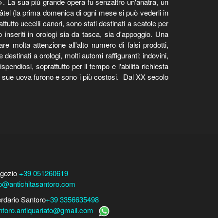
o>. La sua più grande opera fu senzaltro un'anatra, un
hâtel (la prima domenica di ogni mese si può vederli in
ttutto uccelli canori, sono stati destinati a scatole per
inseriti in orologi sia da tasca, sia d'appoggio. Una
re molta attenzione all'alto numero di falsi prodotti,
destinati a orologi, molti automi raffiguranti: indovini,
spendiosi, soprattutto per il tempo e l'abilità richiesta
le sue uova furono e sono i più costosi. Dal XX secolo
gozio
+39 051260619
fo@antichitasantoro.com
erdario Santoro
+39 3356635498
ntoro.antiquariato@gmail.com