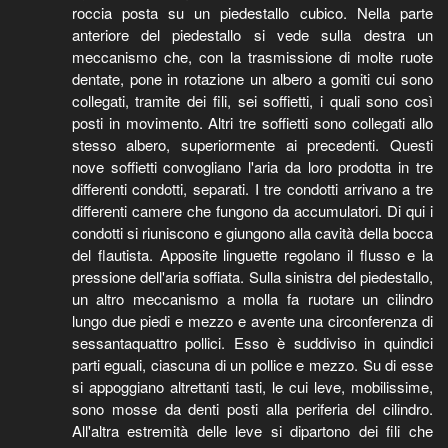
roccia posta su un piedestallo cubico. Nella parte
anteriore del piedestallo si vede sulla destra un
meccanismo che, con la trasmissione di molte ruote
dentate, pone in rotazione un albero a gomiti cui sono
collegati, tramite dei fili, sei soffietti, i quali sono così
posti in movimento. Altri tre soffietti sono collegati allo
stesso albero, superiormente ai precedenti. Questi
nove soffietti convogliano l'aria da loro prodotta in tre
differenti condotti, separati. I tre condotti arrivano a tre
differenti camere che fungono da accumulatori. Di qui i
condotti si riuniscono e giungono alla cavità della bocca
del flautista. Apposite linguette regolano il flusso e la
pressione dell'aria soffiata. Sulla sinistra del piedestallo,
un altro meccanismo a molla fa ruotare un cilindro
lungo due piedi e mezzo e avente una circonferenza di
sessantaquattro pollici. Esso è suddiviso in quindici
parti eguali, ciascuna di un pollice e mezzo. Su di esse
si appoggiano altrettanti tasti, le cui leve, mobilissime,
sono mosse da denti posti alla periferia del cilindro.
All'altra estremità delle leve si dipartono dei fili che