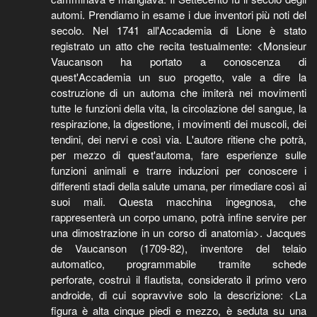
automi. Prendiamo in esame i due inventori più noti del
secolo. Nel 1741 all'Accademia di Lione è stato
registrato un atto che recita testualmente: <Monsieur
Vaucanson ha portato a conoscenza di
quest'Accademia un suo progetto, vale a dire la
costruzione di un automa che imiterà nei movimenti
tutte le funzioni della vita, la circolazione del sangue, la
respirazione, la digestione, i movimenti dei muscoli, dei
tendini, dei nervi e così via. L'autore ritiene che potrà,
per mezzo di quest'automa, fare esperienze sulle
funzioni animali e trarre induzioni per conoscere i
differenti stadi della salute umana, per rimediare così ai
suoi mali. Questa macchina ingegnosa, che
rappresenterà un corpo umano, potrà infine servire per
una dimostrazione in un corso di anatomia>. Jacques
de Vaucanson (1709-82), inventore del telaio
automatico, programmabile tramite schede
perforate, costruì il flautista, considerato il primo vero
androide, di cui sopravvive solo la descrizione: <La
figura è alta cinque piedi e mezzo, è seduta su una