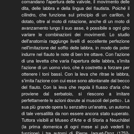
comandano l'apertura delle valvole, il movimento delle
dita, delle labbra e della lingua del flautista. Poiché il
cilindro, che funziona sul principio di un carillon, è
dotato, oltre al moto di rotazione, anche di un moto di
avanzamento lungo il suo asse, è possibile a ogni giro
variare le combinazioni dei movimenti. Lo studio
dell'anatomia raggiunge livelli di eccellente perfezione
nell'imitazione del soffio delle labbra, in modo da poter
indurre nel flauto le note di ben tre ottave. Con l'azione
di una levetta che varia l'apertura delle labbra, s'imita
l'azione di un uomo vivo, che è costretto a forzare per
ottenere i toni bassi. Con la leva che ritrae le labbra,
s'imita l'azione con cui esse sono allontanate dal becco
del flauto. Con la leva che regola il flusso d'aria che
proviene dal serbatoio, si riescono a imitare
perfettamente le azioni dovute ai muscoli del petto>. La
sua più grande opera fu senzaltro un'anatra, un automa
di tale versatilità da non essere ancora stato superato.
Tuttora visibili al Museo d'Arte e di Storia a Neuchâtel
(la prima domenica di ogni mese si può vederli in
funzione) i tre automi di Pierre Jaquet-Droz (1752-