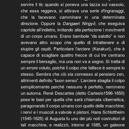
servire il tè; quando si poneva una tazza sul vassoio,
che essa reggeva, si attivava una serie d'ingranaggi,
che la facevano
camminare
in una determinata
direzione. Oppure la
Dangaeri Ningyō
, che eseguiva
capriole all’indietro, imitando alla perfezione i movimenti
di un corpo umano. Erano bambole “da salotto” e non
avevano altro scopo che quello di intrattenere e di
stupire gli ospiti. Particolare l'arciere (Karakuri), che è
capace di scagliare quattro frecce di cui tre centrano
sempre il bersaglio, ma una non va a segno. Si tratta di
un errore voluto, poiché il colpo che fallisce è sempre lo
stesso. Sembra che ciò sia connesso al pensiero zen,
altrimenti definito “buon senso”. L’arciere sbaglia il colpo
semplicemente perché nessuno è perfetto, nemmeno
un automa. René Descartes (detto Cartesio1596-1650)
pose le basi per quella che sarà chiamata cibernetica,
paragonando il corpo umano con quello delle macchine;
i nervi e i muscoli a valvole e pistoni. Hans Schlottheim
(1545-1625) di Augusta fu uno dei più noti costruttori di
tali macchine, e realizzò, intorno al 1585, un galeone