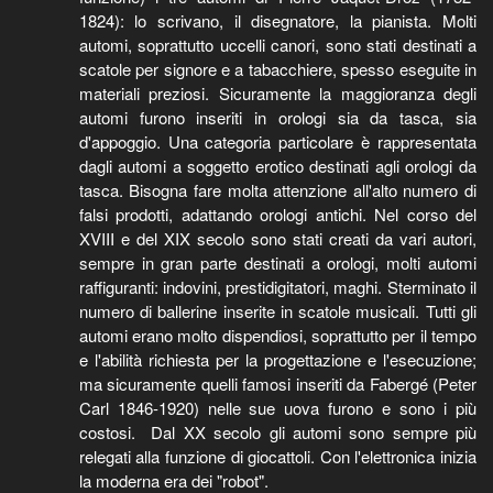
1824): lo scrivano, il disegnatore, la pianista. Molti
automi, soprattutto uccelli canori, sono stati destinati a
scatole per signore e a tabacchiere, spesso eseguite in
materiali preziosi. Sicuramente la maggioranza degli
automi furono inseriti in orologi sia da tasca, sia
d'appoggio. Una categoria particolare è rappresentata
dagli automi a soggetto erotico destinati agli orologi da
tasca. Bisogna fare molta attenzione all'alto numero di
falsi prodotti, adattando orologi antichi. Nel corso del
XVIII e del XIX secolo sono stati creati da vari autori,
sempre in gran parte destinati a orologi, molti automi
raffiguranti: indovini, prestidigitatori, maghi. Sterminato il
numero di ballerine inserite in scatole musicali. Tutti gli
automi erano molto dispendiosi, soprattutto per il tempo
e l'abilità richiesta per la progettazione e l'esecuzione;
ma sicuramente quelli famosi inseriti da Fabergé (Peter
Carl 1846-1920) nelle sue uova furono e sono i più
costosi. Dal XX secolo gli automi sono sempre più
relegati alla funzione di giocattoli. Con l'elettronica inizia
la moderna era dei "robot".