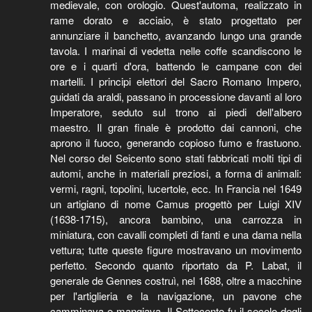
medievale, con orologio. Quest'automa, realizzato in
rame dorato e acciaio, è stato progettato per
annunziare il banchetto, avanzando lungo una grande
tavola. I marinai di vedetta nelle coffe scandiscono le
ore e i quarti d'ora, battendo le campane con dei
martelli. I principi elettori del Sacro Romano Impero,
guidati da araldi, passano in processione davanti al loro
Imperatore, seduto sul trono ai piedi dell'albero
maestro. Il gran finale è prodotto dai cannoni, che
aprono il fuoco, generando copioso fumo e frastuono.
Nel corso del Seicento sono stati fabbricati molti tipi di
automi, anche in materiali preziosi, a forma di animali:
vermi, ragni, topolini, lucertole, ecc. In Francia nel 1649
un artigiano di nome Camus progettò per Luigi XIV
(1638-1715), ancora bambino, una carrozza in
miniatura, con cavalli completi di fanti e una dama nella
vettura; tutte queste figure mostravano un movimento
perfetto. Secondo quanto riportato da P. Labat, il
generale de Gennes costruì, nel 1688, oltre a macchine
per l'artiglieria e la navigazione, un pavone che
camminava e mangiava. Il Settecento fu il secolo degli