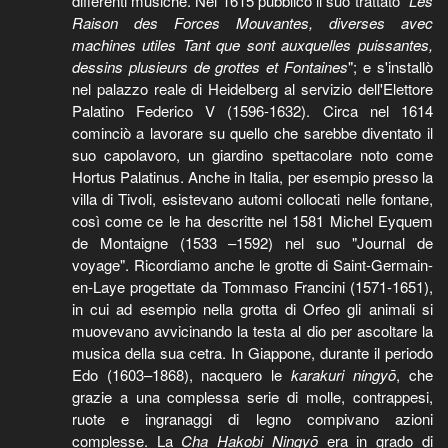
differenti musiche. Nel 1615 pubblicò il suo trattato "
Les
Raison des Forces Mouvantes, diverses avec
machines utiles Tant que sont auxquelles puissantes,
dessins plusieurs de grottes et Fontaines
"; e s'installò
nel palazzo reale di Heidelberg al servizio dell'Elettore
Palatino Federico V (1596-1632). Circa nel 1614
cominciò a lavorare su quello che sarebbe diventato il
suo capolavoro, un giardino spettacolare noto come
Hortus Palatinus. Anche in Italia, per esempio presso la
villa di Tivoli, esistevano automi collocati nelle fontane,
così come ce le ha descritte nel 1581 Michel Eyquem
de Montaigne (1533 –1592) nel suo "Journal de
voyage". Ricordiamo anche le grotte di Saint-Germain-
en-Laye progettate da Tommaso Francini (1571-1651),
in cui ad esempio nella grotta di Orfeo gli animali si
muovevano avvicinando la testa al dio per ascoltare la
musica della sua cetra. In Giappone, durante il periodo
Edo (1603–1868), nacquero le
karakuri ningyō
, che
grazie a una complessa serie di molle, contrappesi,
ruote e ingranaggi di legno compivano azioni
complesse. La
Cha Hakobi Ningyō
era in grado di