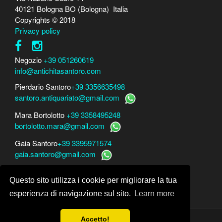
40121 Bologna BO (Bologna) Italia
Copyrights © 2018
Privacy policy
Negozio
+39 051260619
info@antichitasantoro.com
Pierdario Santoro
+39 3356635498
santoro.antiquariato@gmail.com
Mara Bortolotto
+39 3358495248
bortolotto.mara@gmail.com
Gaia Santoro
+39 3395971574
gaia.santoro@gmail.com
Per perizie, consulenze e stime
Questo sito utilizza i cookie per migliorare la tua
Mara Bortolotto
www.perito-arte-antiquariato.it
Dario Santoro
www.peritoarte.info
esperienza di navigazione sul sito.
Learn more
Accetto!