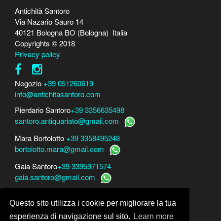
Antichità Santoro
Via Nazario Sauro 14
40121 Bologna BO (Bologna) Italia
Copyrights © 2018
Privacy policy
Negozio
+39 051260619
info@antichitasantoro.com
Pierdario Santoro
+39 3356635498
santoro.antiquariato@gmail.com
Mara Bortolotto
+39 3358495248
bortolotto.mara@gmail.com
Gaia Santoro
+39 3395971574
gaia.santoro@gmail.com
Per perizie, consulenze e stime
Questo sito utilizza i cookie per migliorare la tua
Mara Bortolotto
www.perito-arte-antiquariato.it
Dario Santoro
www.peritoarte.info
esperienza di navigazione sul sito.
Learn more