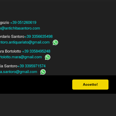
gozio
+39 051260619
fo@antichitasantoro.com
erdario Santoro
+39 3356635498
ntoro.antiquariato@gmail.com
ra Bortolotto
+39 3358495248
rtolotto.mara@gmail.com
ia Santoro
+39 3395971574
ia.santoro@gmail.com
r perizie, consulenze e stime
Accetto!
ra Bortolotto
www.perito-arte-antiquariato.it
rio Santoro
www.peritoarte.info