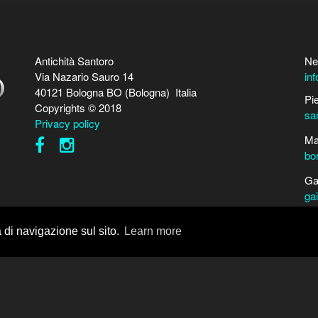
Antichità Santoro
Ne
Via Nazario Sauro 14
in
40121 Bologna BO (Bologna) Italia
Pi
Copyrights © 2018
sa
Privacy policy
Ma
bo
Ga
ga
Pe
a di navigazione sul sito.
Learn more
Ma
Da