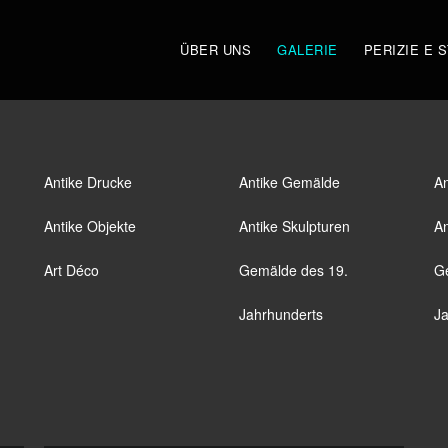
ÜBER UNS
GALERIE
PERIZIE E 
Antike Drucke
Antike Gemälde
An
Antike Objekte
Antike Skulpturen
An
Art Déco
Gemälde des 19.
G
Jahrhunderts
Ja