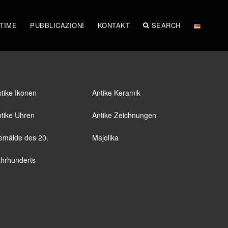
STIME
PUBBLICAZIONI
KONTAKT
SEARCH
tike Ikonen
Antike Keramik
tike Uhren
Antike Zeichnungen
emälde des 20.
Majolika
hrhunderts