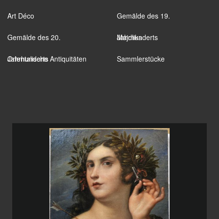
Art Déco
Gemälde des 19.
Gemälde des 20.
Jahrhunderts
Majolika
Jahrhunderts
Orientalische Antiquitäten
Sammlerstücke