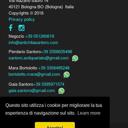
Via Nazario Sauro 14
40121 Bologna BO (Bologna) Italia
Copyrights © 2018
Privacy policy
Negozio
+39 051260619
info@antichitasantoro.com
Pierdario Santoro
+39 3356635498
santoro.antiquariato@gmail.com
Mara Bortolotto
+39 3358495248
bortolotto.mara@gmail.com
Gaia Santoro
+39 3395971574
gaia.santoro@gmail.com
Per perizie, consulenze e stime
Questo sito utilizza i cookie per migliorare la tua
Mara Bortolotto
www.perito-arte-antiquariato.it
Dario Santoro
www.peritoarte.info
esperienza di navigazione sul sito.
Learn more
Accetto!