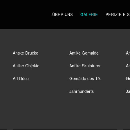
ÜBER UNS
GALERIE
PERIZIE E 
Antike Drucke
Antike Gemälde
An
Antike Objekte
Antike Skulpturen
An
Art Déco
Gemälde des 19.
G
Jahrhunderts
Ja