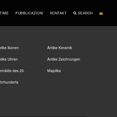
STIME
PUBBLICAZIONI
KONTAKT
SEARCH
tike Ikonen
Antike Keramik
tike Uhren
Antike Zeichnungen
emälde des 20.
Majolika
hrhunderts