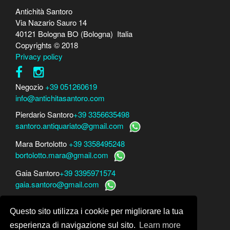
Antichità Santoro
Via Nazario Sauro 14
40121 Bologna BO (Bologna) Italia
Copyrights © 2018
Privacy policy
Negozio
+39 051260619
info@antichitasantoro.com
Pierdario Santoro
+39 3356635498
santoro.antiquariato@gmail.com
Mara Bortolotto
+39 3358495248
bortolotto.mara@gmail.com
Gaia Santoro
+39 3395971574
gaia.santoro@gmail.com
Per perizie, consulenze e stime
Questo sito utilizza i cookie per migliorare la tua
Mara Bortolotto
www.perito-arte-antiquariato.it
Dario Santoro
www.peritoarte.info
esperienza di navigazione sul sito.
Learn more