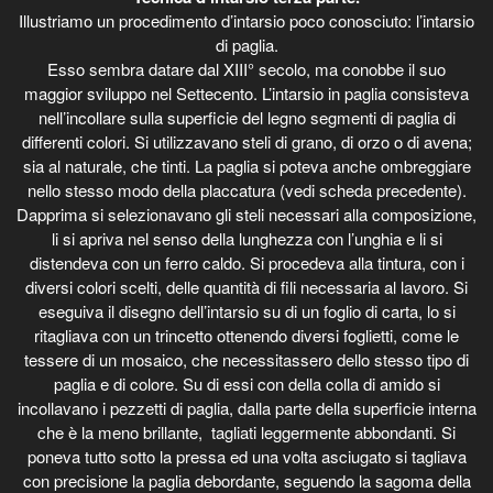
Illustriamo un procedimento d’intarsio poco conosciuto: l’intarsio
di paglia.
Esso sembra datare dal XIII° secolo, ma conobbe il suo
maggior sviluppo nel Settecento. L’intarsio in paglia consisteva
nell’incollare sulla superficie del legno segmenti di paglia di
differenti colori. Si utilizzavano steli di grano, di orzo o di avena;
sia al naturale, che tinti. La paglia si poteva anche ombreggiare
nello stesso modo della placcatura (vedi scheda precedente).
Dapprima si selezionavano gli steli necessari alla composizione,
li si apriva nel senso della lunghezza con l’unghia e li si
distendeva con un ferro caldo. Si procedeva alla tintura, con i
diversi colori scelti, delle quantità di fili necessaria al lavoro. Si
eseguiva il disegno dell’intarsio su di un foglio di carta, lo si
ritagliava con un trincetto ottenendo diversi foglietti, come le
tessere di un mosaico, che necessitassero dello stesso tipo di
paglia e di colore. Su di essi con della colla di amido si
incollavano i pezzetti di paglia, dalla parte della superficie interna
che è la meno brillante, tagliati leggermente abbondanti. Si
poneva tutto sotto la pressa ed una volta asciugato si tagliava
con precisione la paglia debordante, seguendo la sagoma della