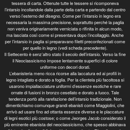
tessera di carta. Ottenute tutte le tessere si ricomponeva
l’intarsio incollandole dalla parte della carta e partendo dal centro
verso l’esterno del disegno. Come per l’intarsio in legno era
necessaria la massima precisione, soprattutto perché la paglia
non veniva originariamente verniciata o rifinita in alcun modo,
ma lasciata così come si presentava dopo l’incollaggio. Anche
per l’intarsio in paglia si preparavano filetti preconfezionati come
per quello in legno (vedi scheda precedente).
Il Settecento è senz’altro stato il secolo dell’intarsio. Verso la fine
il Neoclassicismo impose lentamente superfici di colore
uniforme con decori dorati.
L’ebanisteria meno ricca ricorse alla laccatura ed ai profili in
legno intagliato e dorato a foglia. Per la clientela più facoltosa si
usarono impiallacciature uniformi d’essenze esotiche e rare
ornate di fusioni in bronzo cesellato e dorato a fuoco. Tale
tendenza portò alla rarefazione dell’intarsio tradizionale. Non
dimentichiamo comunque grandi ebanisti come Maggiolini, che
arrivò ad usare fino ad ottanta essenze diverse e le placcature
di legni esotici più costose; o come Jeorges Jacob considerato il
più eminente ebanista del neoclassicismo, che spesso abbinava