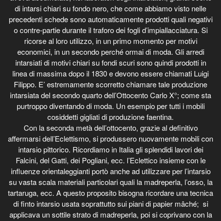
di intarsi chiari su fondo nero, che come abbiamo visto nelle
precedenti schede sono automaticamente prodotti quali negativi
o contre-partie durante il traforo dei fogli d’impiallacciatura. Si
ricorse al loro utilizzo, in un primo momento per motivi
economici, in un secondo perché ormai di moda. Gli arredi
intarsiati di motivi chiari su fondi scuri sono quindi prodotti in
linea di massima dopo il 1830 e devono essere chiamati Luigi
Filippo. E’ estremamente scorretto chiamare tale produzione
intarsiata del secondo quarto dell’Ottocento Carlo X°; come sta
purtroppo diventando di moda. Un esempio per tutti i mobili
cosiddetti gigliati di produzione faentina.
Con la seconda metà dell’ottocento, grazie al definitivo
affermarsi dell’Eclettismo, si produssero nuovamente mobili con
intarsio pittorico. Ricordiamo in Italia gli splendidi lavori dei
Falcini, del Gatti, dei Pogliani, ecc. l’Eclettico insieme con le
influenze orientaleggianti portò anche ad utilizzare per l’intarsio
su vasta scala materiali particolari quali la madreperla, l’osso, la
tartaruga, ecc. A questo proposito bisogna ricordare una tecnica
di finto intarsio usata soprattutto sui piani di papier mâché; si
applicava un sottile strato di madreperla, poi si coprivano con la