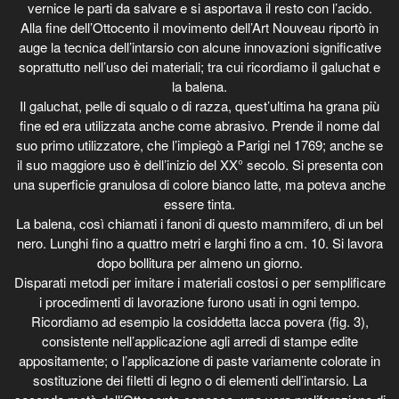
vernice le parti da salvare e si asportava il resto con l’acido.
Alla fine dell’Ottocento il movimento dell’Art Nouveau riportò in
auge la tecnica dell’intarsio con alcune innovazioni significative
soprattutto nell’uso dei materiali; tra cui ricordiamo il galuchat e
la balena.
Il galuchat, pelle di squalo o di razza, quest’ultima ha grana più
fine ed era utilizzata anche come abrasivo. Prende il nome dal
suo primo utilizzatore, che l’impiegò a Parigi nel 1769; anche se
il suo maggiore uso è dell’inizio del XX° secolo. Si presenta con
una superficie granulosa di colore bianco latte, ma poteva anche
essere tinta.
La balena, così chiamati i fanoni di questo mammifero, di un bel
nero. Lunghi fino a quattro metri e larghi fino a cm. 10. Si lavora
dopo bollitura per almeno un giorno.
Disparati metodi per imitare i materiali costosi o per semplificare
i procedimenti di lavorazione furono usati in ogni tempo.
Ricordiamo ad esempio la cosiddetta lacca povera (fig. 3),
consistente nell’applicazione agli arredi di stampe edite
appositamente; o l’applicazione di paste variamente colorate in
sostituzione dei filetti di legno o di elementi dell’intarsio. La