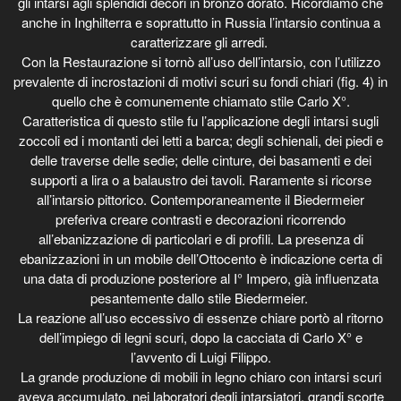
gli intarsi agli splendidi decori in bronzo dorato. Ricordiamo che
anche in Inghilterra e soprattutto in Russia l’intarsio continua a
caratterizzare gli arredi.
Con la Restaurazione si tornò all’uso dell’intarsio, con l’utilizzo
prevalente di incrostazioni di motivi scuri su fondi chiari (fig. 4) in
quello che è comunemente chiamato stile Carlo X°.
Caratteristica di questo stile fu l’applicazione degli intarsi sugli
zoccoli ed i montanti dei letti a barca; degli schienali, dei piedi e
delle traverse delle sedie; delle cinture, dei basamenti e dei
supporti a lira o a balaustro dei tavoli. Raramente si ricorse
all’intarsio pittorico. Contemporaneamente il Biedermeier
preferiva creare contrasti e decorazioni ricorrendo
all’ebanizzazione di particolari e di profili. La presenza di
ebanizzazioni in un mobile dell’Ottocento è indicazione certa di
una data di produzione posteriore al I° Impero, già influenzata
pesantemente dallo stile Biedermeier.
La reazione all’uso eccessivo di essenze chiare portò al ritorno
dell’impiego di legni scuri, dopo la cacciata di Carlo X° e
l’avvento di Luigi Filippo.
La grande produzione di mobili in legno chiaro con intarsi scuri
aveva accumulato, nei laboratori degli intarsiatori, grandi scorte