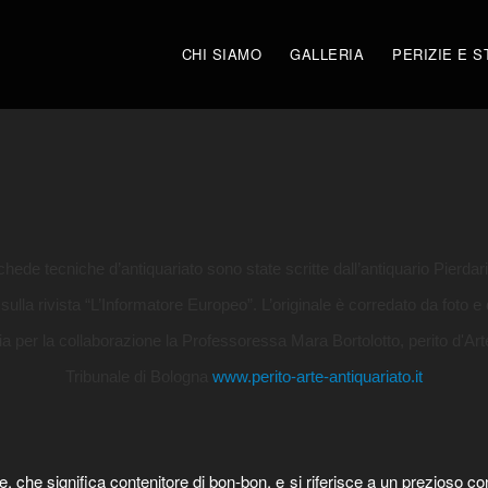
CHI SIAMO
GALLERIA
PERIZIE E S
hede tecniche d’antiquariato sono state scritte dall’antiquario Pierdar
sulla rivista “L’Informatore Europeo”. L’originale è corredato da foto e 
ia per la collaborazione la Professoressa Mara Bortolotto, perito d'Art
Tribunale di Bologna
www.perito-arte-antiquariato.it
che significa contenitore di bon-bon, e si riferisce a un prezioso conte