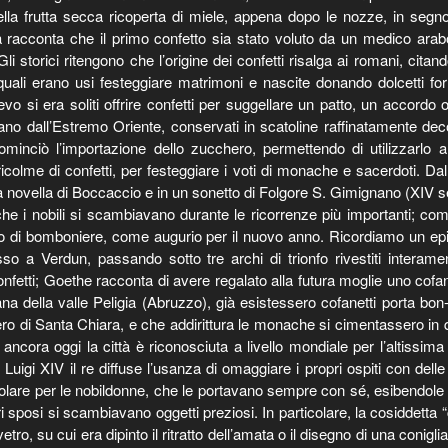
la frutta secca ricoperta di miele, appena dopo le nozze, in segno d
 racconta che il primo confetto sia stato voluto da un medico arabo
li storici ritengono che l’origine dei confetti risalga ai romani, citan
i quali erano usi festeggiare matrimoni e nascite donando dolcetti 
vo si era soliti offrire confetti per suggellare un patto, un accordo
vano dall’Estremo Oriente, conservati in scatoline raffinatamente dec
cominciò l’importazione dello zucchero, permettendo di utilizzarlo
ricolme di confetti, per festeggiare i voti di monache e sacerdoti. D
na novella di Boccaccio e in un sonetto di Folgore S. Gimignano (XIV 
che i nobili si scambiavano durante le ricorrenze più importanti; c
ro di bomboniere, come augurio per il nuovo anno. Ricordiamo un ep
so a Verdun, passando sotto tre archi di trionfo rivestiti interame
etti; Goethe racconta di avere regalato alla futura moglie uno cofane
na della valle Peligia (Abruzzo), già esistessero cofanetti porta bo
ero di Santa Chiara, e che addirittura le monache si cimentassero i
ncora oggi la città è riconosciuta a livello mondiale per l’altissima q
i Luigi XIV il re diffuse l’usanza di omaggiare i propri ospiti con d
icolare per le nobildonne, che le portavano sempre con sé, esibendol
uri sposi si scambiavano oggetti preziosi. In particolare, la cosiddetta
etro, su cui era dipinto il ritratto dell’amata o il disegno di una coniglia