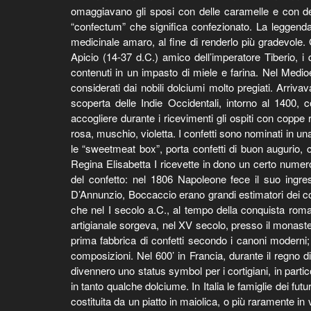
omaggiavano gli sposi con delle caramelle e con del
“confectum” che significa confezionato. La leggenda
medicinale amaro, al fine di renderlo più gradevole. G
Apicio (14-37 d.C.) amico dell’imperatore Tiberio, 
contenuti in un impasto di miele e farina. Nel Medioe
considerati dai nobili dolciumi molto pregiati. Arriva
scoperta delle Indie Occidentali, intorno al 1400, 
accogliere durante i ricevimenti gli ospiti con coppe 
rosa, muschio, violetta. I confetti sono nominati in u
le “sweetmeat box”, porta confetti di buon augurio, 
Regina Elisabetta I ricevette in dono un certo nume
del confetto: nel 1806 Napoleone fece il suo ingres
D’Annunzio, Boccaccio erano grandi estimatori dei conf
che nel I secolo a.C., al tempo della conquista roma
artigianale sorgeva, nel XV secolo, presso il monast
prima fabbrica di confetti secondo i canoni moderni; a
composizioni. Nel 600’ in Francia, durante il regno d
divennero uno status symbol per i cortigiani, in part
in tanto qualche dolciume. In Italia le famiglie dei fut
costituita da un piatto in maiolica, o più raramente in v