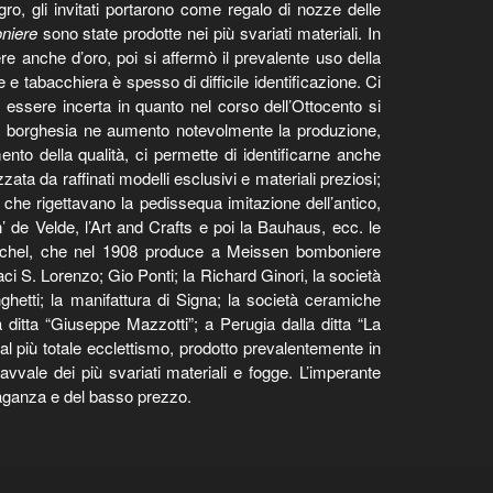
o, gli invitati portarono come regalo di nozze delle
niere
sono state prodotte nei più svariati materiali. In
re anche d’oro, poi si affermò il prevalente uso della
 e tabacchiera è spesso di difficile identificazione. Ci
ò essere incerta in quanto nel corso dell’Ottocento si
 alla borghesia ne aumento notevolmente la produzione,
nto della qualità, ci permette di identificarne anche
ta da raffinati modelli esclusivi e materiali preziosi;
 che rigettavano la pedissequa imitazione dell’antico,
de Velde, l’Art and Crafts e poi la Bauhaus, ecc. le
entschel, che nel 1908 produce a Meissen bomboniere
naci S. Lorenzo; Gio Ponti; la Richard Ginori, la società
ghetti; la manifattura di Signa; la società ceramiche
la ditta “Giuseppe Mazzotti”; a Perugia dalla ditta “La
l più totale ecclettismo, prodotto prevalentemente in
ale dei più svariati materiali e fogge. L’imperante
aganza e del basso prezzo.