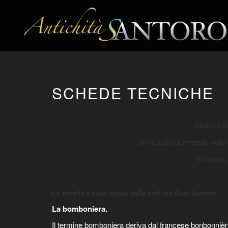
SCHEDE TECNICHE
Queste sc
per la rubrica mensile edita 
Si ringraz
La scheda è stata curata dalla prof.ssa Gaia Santoro
La bomboniera.
Il termine bomboniera deriva dal francese bonbonnière, 