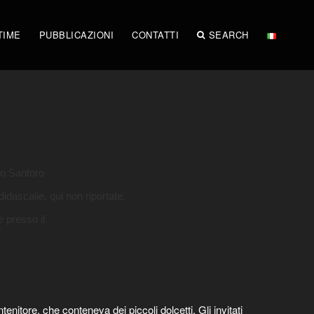
TIME
PUBBLICAZIONI
CONTATTI
SEARCH
io Santoro
didascalie, qui non riportate.
e presso il
nitore, che conteneva dei piccoli dolcetti. Gli invitati