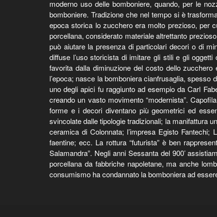
moderno uso delle bomboniere, quando, per le nozze 
bomboniere. Tradizione che nel tempo si è trasformata
epoca storica lo zucchero era molto prezioso, per cui
porcellana, considerato materiale altrettanto prezioso,
può aiutare la presenza di particolari decori o di mi
diffuse l’uso storicista di imitare gli stili e gli o
favorita dalla diminuzione del costo dello zucchero 
l’epoca; nasce la bomboniera cianfrusaglia, spesso di 
uno degli apici fu raggiunto ad esempio da Carl Faber
creando un vasto movimento “modernista”. Capofila d
forme e i decori diventano più geometrici ed essen
svincolate dalle tipologie tradizionali; la manifattura 
ceramica di Colonnata; l’impresa Egisto Fantechi; La
faentine; ecc. La rottura “futurista” è ben rappresent
Salamandra”. Negli anni Sessanta del 900’ assistiamo
porcellana da fabbriche napoletane, ma anche lomba
consumismo ha condannato la bomboniera ad essere u