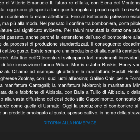
di Vittorio Emanuele II, futuro re d’Italia, con Elena del Montenegr
; oggi sono gli sposi a fare questo regalo ai propri ospiti. Le
bonbo
 i contenitori lo erano altrettanto. Fino al Settecento potevano esse
 ma più alla moda. Nel passato il confine tra bomboniera, porta pillole
niature dal significato evidente. Per taluni manufatti la datazione pu
ggetti del passato, anche perché la estensione dell’uso di bomboniere
e da processi di produzione standardizzati. Il conseguente decadime
cattivo gusto. Esiste sempre una produzione di alta qualità caratterizza
gé. Alla fine dell’Ottocento si sviluppano forti movimenti innovatori,
i tale innovazione furono Wiliam Morris e John Ruskin, Henry van’ 
ziali. Citiamo ad esempio gli artisti e le manifatture: Rudolf H
ungherese Zsolnay, con i suoi lustri all’eosina; Galileo Chini per le For
 manifattura Cantagalli; la manifattura Molaroni; la manifattura Min
ata dalle fabbriche di Albisola, con Balla a Tullio di Albisola, o dal
 alla vasta diffusione del così detto stile Capodimonte, connotato da
rde come quella di Usmate. Oggi la produzione di bomboniere si avv
n prodotto omologato al gusto, spesso cattivo, in nome della strav
RITORNA ALLA HOMEPAGE