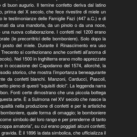
i buon augurio. Il temine confetto deriva dal latino
, prima del X secolo, che fece rivestire di miele un
do le testimonianze delle Famiglie Fazi (447 a.C.) e di
formati da una mandorla, da un pinolo o da una noce,
 o una nuova collaborazione. I confetti nel 1200 erano
orate (le precorritrici delle bomboniere). Solo dopo la
 al posto del miele. Durante il Rinascimento era uso
al Trecento si confezionano anche confetti all’aroma di
secolo). Nel 1500 in Inghilterra erano molto apprezzate
ome in occasione del Capodanno del 1574, allorché, la
isodio storico, che mostra l’importanza beneagurante
nte da confetti bianchi. Manzoni, Carducci, Pascoli,
tto pieno di questi “squisiti dolci”. La leggenda narra
n-bon. Fonti certe dimostrano che una piccola bottega
n questa arte. È a Sulmona nel XV secolo che nasce la
ualità nella produzione di confetti e per le artistiche
elle bomboniere, quale forma di omaggio; le bomboniere
e come simbolo del loro rango e per prenderne di tanto
 “coppa amatoria”, su cui erano poggiati alcuni confetti;
 gravida. È il 1896 la data simbolica, che ufficializza il