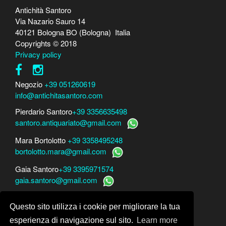
Antichità Santoro
Via Nazario Sauro 14
40121 Bologna BO (Bologna) Italia
Copyrights © 2018
Privacy policy
Negozio
+39 051260619
info@antichitasantoro.com
Pierdario Santoro
+39 3356635498
santoro.antiquariato@gmail.com
Mara Bortolotto
+39 3358495248
bortolotto.mara@gmail.com
Gaia Santoro
+39 3395971574
gaia.santoro@gmail.com
Per perizie, consulenze e stime
Questo sito utilizza i cookie per migliorare la tua
Mara Bortolotto
www.perito-arte-antiquariato.it
Dario Santoro
www.peritoarte.info
esperienza di navigazione sul sito.
Learn more