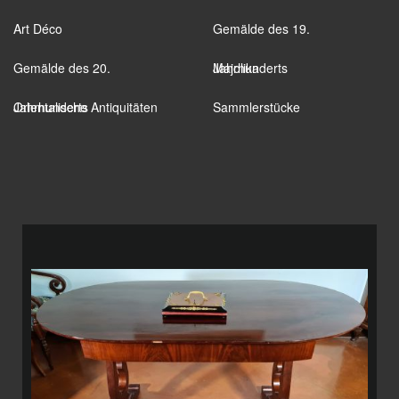
Art Déco
Gemälde des 19.
Gemälde des 20.
Jahrhunderts
Majolika
Jahrhunderts
Orientalische Antiquitäten
Sammlerstücke