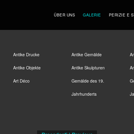
ÜBER UNS
GALERIE
PERIZIE E 
Antike Drucke
Antike Gemälde
An
Antike Objekte
Antike Skulpturen
An
Art Déco
Gemälde des 19.
G
Jahrhunderts
Ja