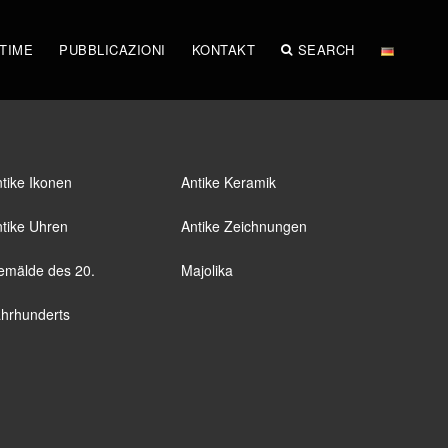
STIME
PUBBLICAZIONI
KONTAKT
SEARCH
tike Ikonen
Antike Keramik
tike Uhren
Antike Zeichnungen
emälde des 20.
Majolika
hrhunderts