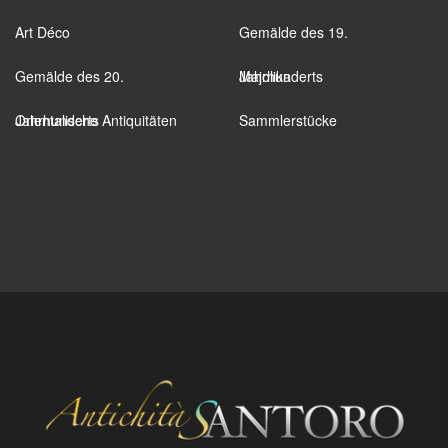
Art Déco
Gemälde des 19.
Gemälde des 20.
Jahrhunderts
Majolika
Jahrhunderts
Orientalische Antiquitäten
Sammlerstücke