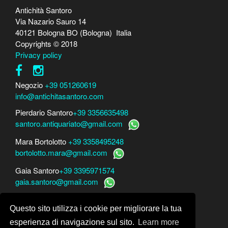
Antichità Santoro
Via Nazario Sauro 14
40121 Bologna BO (Bologna) Italia
Copyrights © 2018
Privacy policy
Negozio
+39 051260619
info@antichitasantoro.com
Pierdario Santoro
+39 3356635498
santoro.antiquariato@gmail.com
Mara Bortolotto
+39 3358495248
bortolotto.mara@gmail.com
Gaia Santoro
+39 3395971574
gaia.santoro@gmail.com
Per perizie, consulenze e stime
Questo sito utilizza i cookie per migliorare la tua
Mara Bortolotto
www.perito-arte-antiquariato.it
Dario Santoro
www.peritoarte.info
esperienza di navigazione sul sito.
Learn more