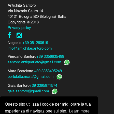
Antichità Santoro
Via Nazario Sauro 14
40121 Bologna BO (Bologna) Italia
Copyrights © 2018
Privacy policy
Negozio
+39 051260619
info@antichitasantoro.com
Pierdario Santoro
+39 3356635498
santoro.antiquariato@gmail.com
Mara Bortolotto
+39 3358495248
bortolotto.mara@gmail.com
Gaia Santoro
+39 3395971574
gaia.santoro@gmail.com
Per perizie, consulenze e stime
Questo sito utilizza i cookie per migliorare la tua
Mara Bortolotto
www.perito-arte-antiquariato.it
Dario Santoro
www.peritoarte.info
esperienza di navigazione sul sito.
Learn more