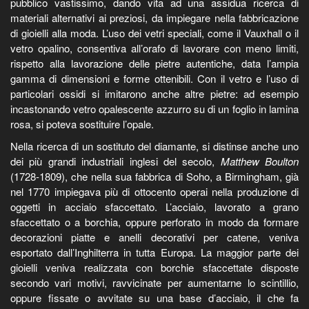
pubblico vastissimo, dando vita ad una assidua ricerca di
materiali alternativi ai preziosi, da impiegare nella fabbricazione
di gioielli alla moda. L’uso dei vetri speciali, come il Vauxhall o il
vetro opalino, consentiva all’orafo di lavorare con meno limiti,
rispetto alla lavorazione delle pietre autentiche, data l’ampia
gamma di dimensioni e forme ottenibili. Con il vetro e l’uso di
particolari ossidi si imitarono anche altre pietre: ad esempio
incastonando vetro opalescente azzurro su di un foglio in lamina
rosa, si poteva sostituire l’opale.
Nella ricerca di un sostituto del diamante, si distinse anche uno
dei più grandi industriali inglesi del secolo,
Matthew Boulton
(1728-1809), che nella sua fabbrica di Soho, a Birmingham, già
nel 1770 impiegava più di ottocento operai nella produzione di
oggetti in acciaio sfaccettato. L’acciaio, lavorato a grano
sfaccettato o a borchia, oppure perforato in modo da formare
decorazioni piatte e anelli decorativi per catene, veniva
esportato dall’Inghilterra in tutta Europa. La maggior parte dei
gioielli veniva realizzata con borchie sfaccettate disposte
secondo vari motivi, ravvicinate per aumentarne lo scintillio,
oppure fissate o avvitate su una base d’acciaio, il che fa