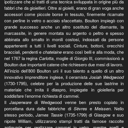
ipotizzare che si tratti di una tecnica sviluppata in origine più da
fabbri che da gioiellieri. Oltre ai gioielli, erano di gran voga anche
accessori come piccole borse in tessuto, finemente ricamate
con perline in vetro o acciaio sfaccettato. Boulton impiegò con
grande successo anche un altro sostituto del diamante, la
marcassite, in genere montata su argento o peltro e spesso
abbinata allo smalto in monili costosi, indossati da persone
appartenenti a tutti i livelli sociali. Cinture, bottoni, orecchini
bracciali, pendenti e
chatelaine
erano così belli e alla moda, che
nel 1767 la regina
Carlotta
, moglie di Giorgio III, commissionò a
Boulton due importanti catene che richiesero due mesi di lavoro.
All’inizio dell’800 Boulton unì il suo talento a quello di un altro
innovativo imprenditore inglese, il ceramista
Josiah Wedgwood
(1730-1795), celebre per la produzione delle sue lastrine in
materiale che imita il diaspro, impiegate in gioielleria per
soddisfare l’enorme richiesta di cammei.
Il
Jasperware
di Wedgwood venne ben presto copiato in
porcellana dura dalle fabbriche di
Sèvres
e
Meissen
. Nello
stesso periodo,
James Tassie
(1735-1799) di Glasgow e suo
nipote William, utilizzarono stampi tratti da famose raccolte
antiquarie per realizzare cammei in vetro, mentre anelli e