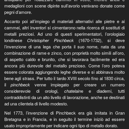
medaglioni con scene dipinte sull’avorio venivano donate come
pegni d’amore.
Accanto poi all’impiego di materiali alternativi alle pietre e ai
cammei, altri inventori si cimentarono nella ricerca di sostituti di
metalli preziosi. Ad uno di questi sperimentatori, l’orologiaio
londinese
Christopher Pinchbeck
(1670-1732), si deve
l’invenzione di una lega che porta il suo nome, nata da una
combinazione di rame e zinco, con proprietà molto simili all’oro,
di aspetto caldo e brunito, che si lavorava facilmente ed era
ancora più durevole del metallo prezioso. Come l’oro poteva
essere colorata aggiungendo leghe diverse e si abbinava molto
bene agli strass. Per tutto il tardo XVIII secolo fino al 1830 circa,
il
pinchbeck
venne impiegato per creare un numero
considerevole di orologi,
chatelain
e e diademi, tutti
contraddistinti da un alto livello di lavorazione, anche se destinati
ad una clientela di livello modesto.
Nel 1773, l’invenzione di Pinchbeck era già imitata in Gran
Bretagna e in Francia, e in seguito il termine iniziò ad essere
usato impropriamente per indicare ogni tipo di metallo dorato.