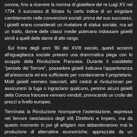
corona, fino a ricevere la nomina di gioielliere del re Luigi XV nel
1734. Il successo di Strass fu certo indice di un singolare
cambiamento nelle convenzioni sociali: prima del suo successo,
i gioielli erano considerati un rivelatore di status sociale, ma ad
un tratto, donne delle classi medie potevano indossare gioielli
simili a quelli delle dame di alto rango.
Sul finire degli anni ‘80 del XVIII secolo, questi accenni
all’eguaglianza sociale presero una drammatica piega con lo
scoppio della Rivoluzione Francese. Durante il cosiddetto
“periodo del Terrore”, possedere gioielli indicava l’appartenenza
all’aristocrazia ed era sufficiente per condannarne il proprietario.
Molti gioielli vennero nascosti, altri ceduti ai rivoluzionari per
assicurarsi la fuga o ingraziarsi qualcuno, persino alcuni gioielli
della Corona francese vennero venduti, provocando un crollo dei
prezzi a livello europeo.
Terminata la Rivoluzione ricomparve l’ostentazione, espressa
nel fervore neoclassico degli stili Direttorio e Impero, ma da
questo momento in poi gli artigiani non abbandonarono mai la
produzione di alternative economiche, apprezzate da un