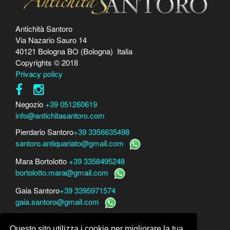
Antichità Santoro
Via Nazario Sauro 14
40121 Bologna BO (Bologna) Italia
Copyrights © 2018
Privacy policy
Negozio
+39 051260619
info@antichitasantoro.com
Pierdario Santoro
+39 3356635498
santoro.antiquariato@gmail.com
Mara Bortolotto
+39 3358495248
bortolotto.mara@gmail.com
Gaia Santoro
+39 3395971574
gaia.santoro@gmail.com
Per perizie, consulenze e stime
Questo sito utilizza i cookie per migliorare la tua