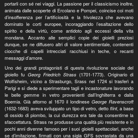
portarli con sé nei viaggi. La passione per il classicismo inoltre,
animata dalle scoperte di Ercolano e Pompei, coincise coi moti
d’insofferenza per l’artificiosità e la frivolezza che avevano
dominato le corti europee, incoraggiando l’esaltazione dello
spirito e della virtù, come antidoto agli eccessi della vita
mondana. Accanto alle semplici copie dei gioielli preziosi
dunque, se ne diffusero altri di valore sentimentale, contenenti
ciocche di capelli intrecciati racchiusi in teche, o recanti
messaggi d’amore.
Uno dei grandi protagonisti di questa rivoluzione sociale del
gioiello fu
Georg Friedrich Strass
(1701-1773). Originario di
Wolfisheim, vicino a Strasburgo, Srass nel 1724 si trasferì a
Parigi e si diede a sperimentare tagli e incastonature lavorando
le belle gemme in vetro provenienti dall’Inghilterra e dalla
Boemia. Già attorno al 1670 il londinese
George Ravenscroft
(1632-1683) aveva sviluppato un tipo di vetro, detto
flint
, a base
di ossido di piombo, la cui durezza era tale da consentirne la
sfaccettatura. Strass ne produsse una qualità più resistente e in
pochi anni divenne famoso per i suoi gioielli spettacolari, anche
se d’imitazione, firmati con una sigla GFS sovrastata da una