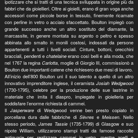
ipotizzare che si tratti di una tecnica sviluppata in origine più da
fabbri che da gioiellieri. Oltre ai gioielli, erano di gran voga anche
accessori come piccole borse in tessuto, finemente ricamate
con perline in vetro o acciaio sfaccettato. Boulton impiegò con
grande successo anche un altro sostituto del diamante, la
marcassite, in genere montata su argento o peltro e spesso
abbinata allo smalto in monili costosi, indossati da persone
appartenenti a tutti i livelli sociali. Cinture, bottoni, orecchini
bracciali, pendenti e
chatelaine
erano così belli e alla moda, che
nel 1767 la regina
Carlotta
, moglie di Giorgio III, commissionò a
Boulton due importanti catene che richiesero due mesi di lavoro.
All’inizio dell’800 Boulton unì il suo talento a quello di un altro
innovativo imprenditore inglese, il ceramista
Josiah Wedgwood
(1730-1795), celebre per la produzione delle sue lastrine in
materiale che imita il diaspro, impiegate in gioielleria per
soddisfare l’enorme richiesta di cammei.
Il
Jasperware
di Wedgwood venne ben presto copiato in
porcellana dura dalle fabbriche di
Sèvres
e
Meissen
. Nello
stesso periodo,
James Tassie
(1735-1799) di Glasgow e suo
nipote William, utilizzarono stampi tratti da famose raccolte
antiquarie per realizzare cammei in vetro, mentre anelli e