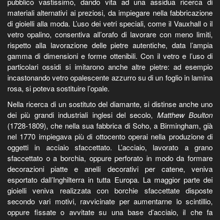
pubblico vastissimo, dando vita ad una assidua ricerca di
materiali alternativi ai preziosi, da impiegare nella fabbricazione
di gioielli alla moda. L’uso dei vetri speciali, come il Vauxhall o il
vetro opalino, consentiva all’orafo di lavorare con meno limiti,
rispetto alla lavorazione delle pietre autentiche, data l’ampia
gamma di dimensioni e forme ottenibili. Con il vetro e l’uso di
particolari ossidi si imitarono anche altre pietre: ad esempio
incastonando vetro opalescente azzurro su di un foglio in lamina
rosa, si poteva sostituire l’opale.
Nella ricerca di un sostituto del diamante, si distinse anche uno
dei più grandi industriali inglesi del secolo,
Matthew Boulton
(1728-1809), che nella sua fabbrica di Soho, a Birmingham, già
nel 1770 impiegava più di ottocento operai nella produzione di
oggetti in acciaio sfaccettato. L’acciaio, lavorato a grano
sfaccettato o a borchia, oppure perforato in modo da formare
decorazioni piatte e anelli decorativi per catene, veniva
esportato dall’Inghilterra in tutta Europa. La maggior parte dei
gioielli veniva realizzata con borchie sfaccettate disposte
secondo vari motivi, ravvicinate per aumentarne lo scintillio,
oppure fissate o avvitate su una base d’acciaio, il che fa