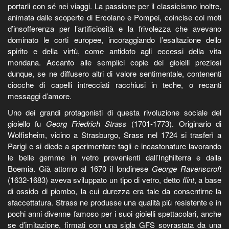
portarli con sé nei viaggi. La passione per il classicismo inoltre,
animata dalle scoperte di Ercolano e Pompei, coincise coi moti
d’insofferenza per l’artificiosità e la frivolezza che avevano
dominato le corti europee, incoraggiando l’esaltazione dello
spirito e della virtù, come antidoto agli eccessi della vita
mondana. Accanto alle semplici copie dei gioielli preziosi
dunque, se ne diffusero altri di valore sentimentale, contenenti
ciocche di capelli intrecciati racchiusi in teche, o recanti
messaggi d’amore.
Uno dei grandi protagonisti di questa rivoluzione sociale del
gioiello fu
Georg Friedrich Strass
(1701-1773). Originario di
Wolfisheim, vicino a Strasburgo, Srass nel 1724 si trasferì a
Parigi e si diede a sperimentare tagli e incastonature lavorando
le belle gemme in vetro provenienti dall’Inghilterra e dalla
Boemia. Già attorno al 1670 il londinese
George Ravenscroft
(1632-1683) aveva sviluppato un tipo di vetro, detto
flint
, a base
di ossido di piombo, la cui durezza era tale da consentirne la
sfaccettatura. Strass ne produsse una qualità più resistente e in
pochi anni divenne famoso per i suoi gioielli spettacolari, anche
se d’imitazione, firmati con una sigla GFS sovrastata da una