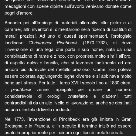
medaglioni con scene dipinte sull’avorio venivano donate come
pegni d’amore.
Accanto poi all’impiego di materiali alternativi alle pietre e ai
cammei, altri inventori si cimentarono nella ricerca di sostituti di
metalli preziosi. Ad uno di questi sperimentatori, l’orologiaio
londinese
Christopher Pinchbeck
(1670-1732), si deve
l’invenzione di una lega che porta il suo nome, nata da una
combinazione di rame e zinco, con proprietà molto simili all’oro,
di aspetto caldo e brunito, che si lavorava facilmente ed era
ancora più durevole del metallo prezioso. Come l’oro poteva
essere colorata aggiungendo leghe diverse e si abbinava molto
bene agli strass. Per tutto il tardo XVIII secolo fino al 1830 circa,
il
pinchbeck
venne impiegato per creare un numero
considerevole di orologi,
chatelain
e e diademi, tutti
contraddistinti da un alto livello di lavorazione, anche se destinati
ad una clientela di livello modesto.
Nel 1773, l’invenzione di Pinchbeck era già imitata in Gran
Bretagna e in Francia, e in seguito il termine iniziò ad essere
usato impropriamente per indicare ogni tipo di metallo dorato.