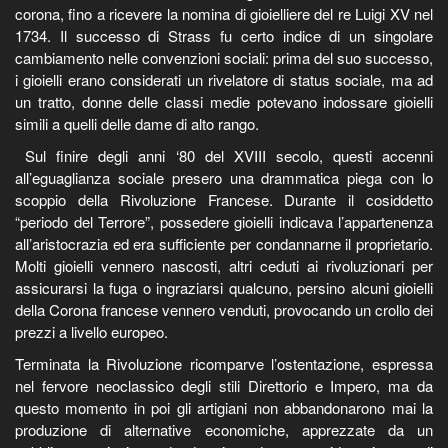
corona, fino a ricevere la nomina di gioielliere del re Luigi XV nel
1734. Il successo di Strass fu certo indice di un singolare
cambiamento nelle convenzioni sociali: prima del suo successo,
i gioielli erano considerati un rivelatore di status sociale, ma ad
un tratto, donne delle classi medie potevano indossare gioielli
simili a quelli delle dame di alto rango.
Sul finire degli anni ‘80 del XVIII secolo, questi accenni
all’eguaglianza sociale presero una drammatica piega con lo
scoppio della Rivoluzione Francese. Durante il cosiddetto
“periodo del Terrore”, possedere gioielli indicava l’appartenenza
all’aristocrazia ed era sufficiente per condannarne il proprietario.
Molti gioielli vennero nascosti, altri ceduti ai rivoluzionari per
assicurarsi la fuga o ingraziarsi qualcuno, persino alcuni gioielli
della Corona francese vennero venduti, provocando un crollo dei
prezzi a livello europeo.
Terminata la Rivoluzione ricomparve l’ostentazione, espressa
nel fervore neoclassico degli stili Direttorio e Impero, ma da
questo momento in poi gli artigiani non abbandonarono mai la
produzione di alternative economiche, apprezzate da un