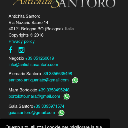
Antichità Santoro
Via Nazario Sauro 14
40121 Bologna BO (Bologna) Italia
Copyrights © 2018
Privacy policy
Negozio
+39 051260619
info@antichitasantoro.com
Pierdario Santoro
+39 3356635498
santoro.antiquariato@gmail.com
Mara Bortolotto
+39 3358495248
bortolotto.mara@gmail.com
Gaia Santoro
+39 3395971574
gaia.santoro@gmail.com
Per perizie, consulenze e stime
Questo sito utilizza i cookie per migliorare la tua