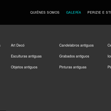
QUIÉNES SOMOS
GALERÍA
PERIZIE E ST
s
Art Decó
Candelabros antiguos
Ce
Esculturas antiguas
Grabados antiguos
Ic
Objetos antiguos
Pinturas antiguas
Pi