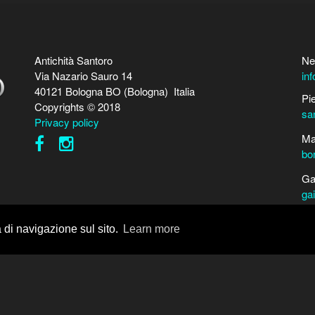
Antichità Santoro
Ne
Via Nazario Sauro 14
in
40121 Bologna BO (Bologna) Italia
Pi
Copyrights © 2018
sa
Privacy policy
Ma
bo
Ga
ga
Pe
a di navigazione sul sito.
Learn more
Ma
Da