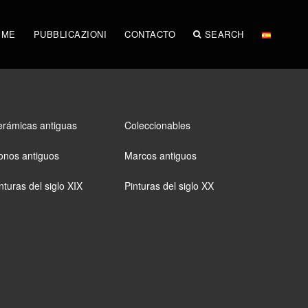
IME
PUBBLICAZIONI
CONTACTO
SEARCH
rámicas antiguas
Coleccionables
onos antiguos
Marcos antiguos
nturas del siglo XIX
Pinturas del siglo XX