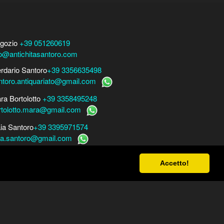
gozio
+39 051260619
fo@antichitasantoro.com
erdario Santoro
+39 3356635498
ntoro.antiquariato@gmail.com
ra Bortolotto
+39 3358495248
rtolotto.mara@gmail.com
ia Santoro
+39 3395971574
ia.santoro@gmail.com
r perizie, consulenze e stime
Accetto!
ra Bortolotto
www.perito-arte-antiquariato.it
rio Santoro
www.peritoarte.info