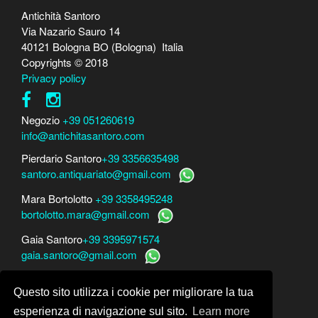
Antichità Santoro
Via Nazario Sauro 14
40121 Bologna BO (Bologna) Italia
Copyrights © 2018
Privacy policy
Negozio
+39 051260619
info@antichitasantoro.com
Pierdario Santoro
+39 3356635498
santoro.antiquariato@gmail.com
Mara Bortolotto
+39 3358495248
bortolotto.mara@gmail.com
Gaia Santoro
+39 3395971574
gaia.santoro@gmail.com
Per perizie, consulenze e stime
Questo sito utilizza i cookie per migliorare la tua
Mara Bortolotto
www.perito-arte-antiquariato.it
Dario Santoro
www.peritoarte.info
esperienza di navigazione sul sito.
Learn more