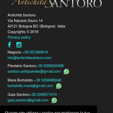
Antichità Santoro
Via Nazario Sauro 14
40121 Bologna BO (Bologna) Italia
Copyrights © 2018
Privacy policy
Negozio
+39 051260619
info@antichitasantoro.com
Pierdario Santoro
+39 3356635498
santoro.antiquariato@gmail.com
Mara Bortolotto
+39 3358495248
bortolotto.mara@gmail.com
Gaia Santoro
+39 3395971574
gaia.santoro@gmail.com
Per perizie, consulenze e stime