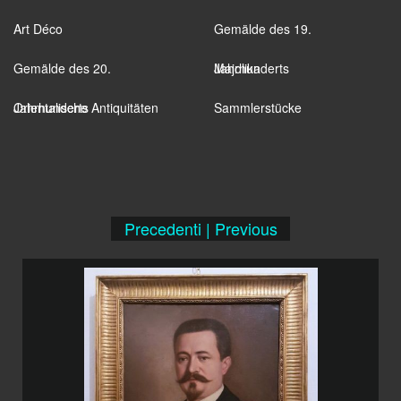
Art Déco
Gemälde des 19.
Gemälde des 20.
Jahrhunderts
Majolika
Jahrhunderts
Orientalische Antiquitäten
Sammlerstücke
Precedenti | Previous