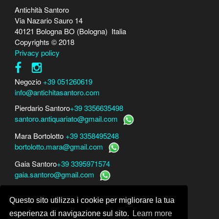
Antichità Santoro
Via Nazario Sauro 14
40121 Bologna BO (Bologna) Italia
Copyrights © 2018
Privacy policy
Negozio
+39 051260619
info@antichitasantoro.com
Pierdario Santoro
+39 3356635498
santoro.antiquariato@gmail.com
Mara Bortolotto
+39 3358495248
bortolotto.mara@gmail.com
Gaia Santoro
+39 3395971574
gaia.santoro@gmail.com
Per perizie, consulenze e stime
Questo sito utilizza i cookie per migliorare la tua
Mara Bortolotto
www.perito-arte-antiquariato.it
Dario Santoro
www.peritoarte.info
esperienza di navigazione sul sito.
Learn more