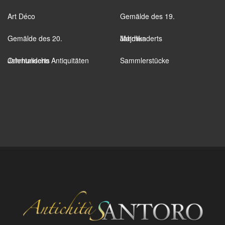
Art Déco
Gemälde des 19.
Gemälde des 20.
Jahrhunderts
Majolika
Jahrhunderts
Orientalische Antiquitäten
Sammlerstücke