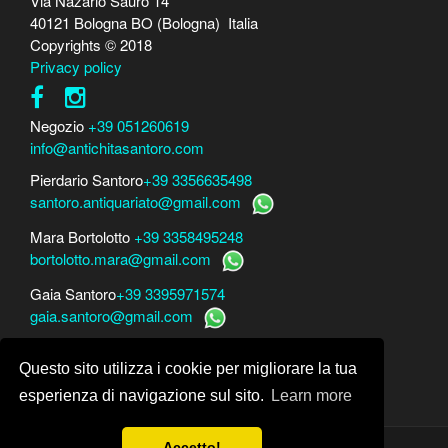
Via Nazario Sauro 14
40121 Bologna BO (Bologna) Italia
Copyrights © 2018
Privacy policy
Negozio
+39 051260619
info@antichitasantoro.com
Pierdario Santoro
+39 3356635498
santoro.antiquariato@gmail.com
Mara Bortolotto
+39 3358495248
bortolotto.mara@gmail.com
Gaia Santoro
+39 3395971574
gaia.santoro@gmail.com
Per perizie, consulenze e stime
Questo sito utilizza i cookie per migliorare la tua
Mara Bortolotto
www.perito-arte-antiquariato.it
Dario Santoro
www.peritoarte.info
esperienza di navigazione sul sito.
Learn more
Accetto!