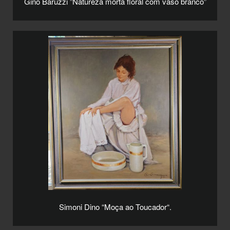
Gino Baruzzi ”Natureza morta floral com vaso branco”
Simoni Dino “Moça ao Toucador“.