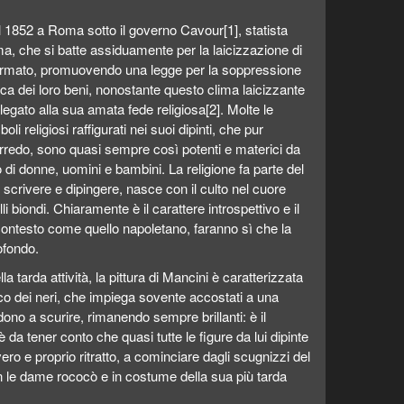
 1852 a Roma sotto il governo Cavour[1], statista
ima, che si batte assiduamente per la laicizzazione di
formato, promuovendo una legge per la soppressione
fisca dei loro beni, nonostante questo clima laicizzante
legato alla sua amata fede religiosa[2]. Molte le
boli religiosi raffigurati nei suoi dipinti, che pur
arredo, sono quasi sempre così potenti e materici da
 di donne, uomini e bambini. La religione fa parte del
 scrivere e dipingere, nasce con il culto nel cuore
 biondi. Chiaramente è il carattere introspettivo e il
 contesto come quello napoletano, faranno sì che la
rofondo.
a tarda attività, la pittura di Mancini è caratterizzata
co dei neri, che impiega sovente accostati a una
dono a scurire, rimanendo sempre brillanti: è il
e è da tener conto che quasi tutte le figure da lui dipinte
ero e proprio ritratto, a cominciare dagli scugnizzi del
n le dame rococò e in costume della sua più tarda