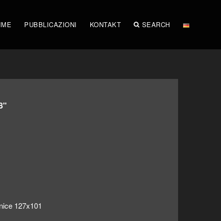
IME
PUBBLICAZIONI
KONTAKT
SEARCH
8"
rnice 127x101