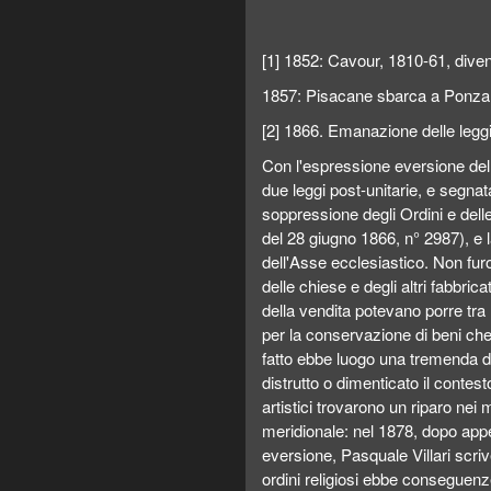
[1] 1852: Cavour, 1810-61, dive
1857: Pisacane sbarca a Ponza
[2] 1866. Emanazione delle leggi
Con l'espressione eversione dell'
due leggi post-unitarie, e segnat
soppressione degli Ordini e dell
del 28 giugno 1866, n° 2987), e 
dell'Asse ecclesiastico. Non furon
delle chiese e degli altri fabbric
della vendita potevano porre tra
per la conservazione di beni che
fatto ebbe luogo una tremenda di
distrutto o dimenticato il contesto
artistici trovarono un riparo nei
meridionale: nel 1878, dopo appe
eversione, Pasquale Villari scriv
ordini religiosi ebbe conseguenze