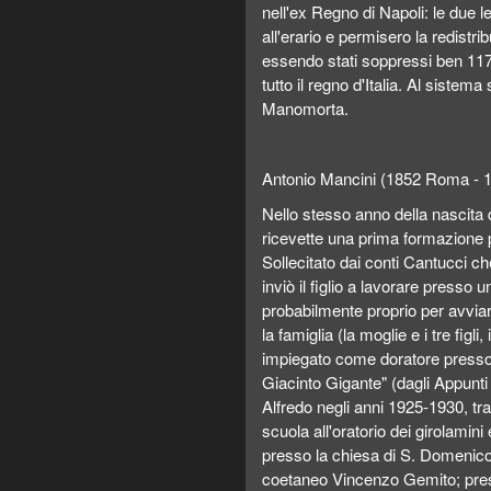
nell'ex Regno di Napoli: le due 
all'erario e permisero la redistr
essendo stati soppressi ben 117
tutto il regno d'Italia. Al sistem
Manomorta.
Antonio Mancini (1852 Roma -
Nello stesso anno della nascita del Mancini, la famiglia si trasferì a Narni. Qui ricevette una prima formazione presso gli scolopi della chiesa di S. Agostino. Sollecitato dai conti Cantucci che ne riconobbero la predisposizione all'arte, Paolo inviò il figlio a lavorare presso un decoratore locale e ben presto, nel 1865, probabilmente proprio per avviarlo a buoni studi artistici, decise di trasferirsi con tutta la famiglia (la moglie e i tre figli, il Mancini, Giovanni e Angelo) a Napoli. Subito impiegato come doratore presso una bottega al vicolo Paradiso, "vicino alla casa di Giacinto Gigante" (dagli Appunti autobiografici dettati da Antonio Mancini al nipote Alfredo negli anni 1925-1930, trascritti in Santoro, p. 257), il Mancini fu messo a scuola all'oratorio dei girolamini e seguì contemporaneamente la scuola serale presso la chiesa di S. Domenico Maggiore, dove incontrò e iniziò a frequentare il coetaneo Vincenzo Gemito; presso lo studio dello scultore Stanislao Lista presero l'abitudine a disegnare da calchi antichi e soprattutto dal vero, ritraendo modelli occasionali trovati in strada e raffigurandosi l'un l'altro. A questo momento sembra doversi riferire il piccolo monocromo raffigurante un Giovane scugnizzo nudo (Naples, FL, collezione Gilgore). Nel luglio del 1865 risulta iscritto all'istituto di belle arti di Napoli (suoi insegnanti nella scuola di disegno di figura furono Raffaele Postiglione e Federico Maldarelli), ottenendo già l'anno successivo il primo premio della scuola di figura. Come Gemito, il Mancini non si accontentò di cimentarsi nei temi accademici, ma volse lo sguardo alla realtà circostante, prendendo spunto dallo spettacolo della vita popolare; il mondo del circo, in particolare, gli fornì decisive suggestioni. L'approdo di Domenico Morelli alla cattedra di pittura dell'istituto nel 1868 rappresentò una tappa fondamentale nella formazione del Mancini il quale, pur estraneo alle principali tendenze creative e tematiche di Morelli, avrebbe condiviso col maestro, assorbendo criticamente l'orientamento antiaccademico dei suoi insegnamenti, la necessità di un'arte saldamente imperniata sui valori formali. Sollecitato da Morelli, il Mancini ebbe occasione di formarsi sulla grande pittura napoletana del Seicento, assimilando a fondo la lezione del naturalismo napoletano nelle chiese e nei musei della città. Con Francesco Paolo Michetti, anch'egli giunto a Napoli nel 1868 da Chieti, così come con Gaetano Esposito e Paolo Vetri, il Mancini strinse un forte e incisivo legame di vita e di lavoro durante i fondamentali anni di studio a Napoli. Se la prima opera datata del Mancini (Testa di bambina, 1867: Napoli, Museo di Capodimonte) si dimostra ancora prova di non significativo respiro, l'anno seguente egli esordì con un autentico capolavoro, Lo scugnizzo o Terzo comandamento (Antonio Mancini, p. 95 n. 1), raffigurazione di un adolescente lacero e diseredato contemplante i resti di un festino mondano, la cui opulenta gaiezza (evocata solo tramite dettagli di natura morta) risulta prossima al giovane eppure per lui intangibile, sguaiata eppure invidiabile. L'opera fu esposta poi nel 1875 alla Promotrice di Napoli, ed è da considerarsi, con Dopo il duello (Torino, Civica Galleria d'arte moderna: ibid., pp. 95 s. n. 2), incunabolo della poetica manciniana, ricca nei mezzi pittorici e fortemente evocativa nelle scelte tematiche. Prodigioso banco di prova dell'artista sedicenne, fu del resto subito ammirata da Lista e Filippo Palizzi che la videro nel primo studio del Mancini, ricavato "nel suppigno di una casa vicina" (Santoro, p. 257), in vicolo S. Gregorio Armeno. Prese avvio, con questo genere di produzione, la predilezione per la raffigurazione degli scugnizzi napoletani, la cui fanciullezza negata dalle misere condizioni di vita è descritta con intenso realismo e al contempo trasfigurata in chiave mitica. L'intima identificazione morale col mondo degli esclusi non comporta infatti un'adesione alle cadenze espressive proprie della denuncia sociale, facendosi piuttosto veicolo di sublimazione poetica e psicologica (si vedano Carminella, 1870: Roma, Galleria nazionale d'arte moderna; 