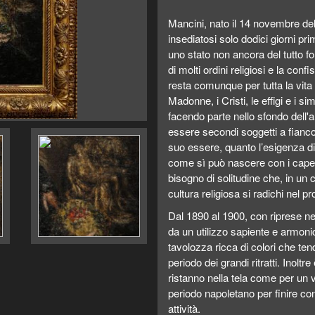
Mancini, nato il 14 novembre del
insediatosi solo dodici giorni pr
uno stato non ancora del tutto 
di molti ordini religiosi e la con
resta comunque per tutta la vita 
Madonne, i Cristi, le effigi e i sim
facendo parte nello sfondo dell'
essere secondi soggetti a fianco
suo essere, quanto l’esigenza di
come sì può nascere con i capelli
bisogno di solitudine che, in un
cultura religiosa si radichi nel p
Dal 1890 al 1900, con riprese nell
da un utilizzo sapiente e armoni
tavolozza ricca di colori che ten
periodo dei grandi ritratti. Inoltr
ristanno nella tela come per un v
periodo napoletano per finire co
attività.