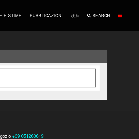
E E STIME
PUBBLICAZIONI
联系
SEARCH
gozio
+39 051260619