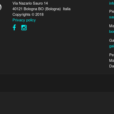
Via Nazario Sauro 14
in
40121 Bologna BO (Bologna) Italia
Pi
Copyrights © 2018
sa
Privacy policy
Ma
bo
Ga
ga
Pe
Ma
Da