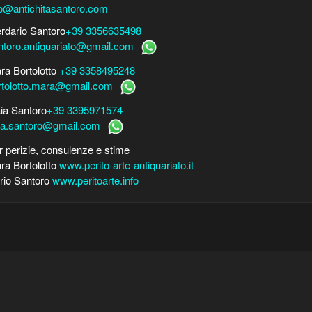
fo@antichitasantoro.com
erdario Santoro
+39 3356635498
ntoro.antiquariato@gmail.com
ra Bortolotto
+39 3358495248
rtolotto.mara@gmail.com
ia Santoro
+39 3395971574
ia.santoro@gmail.com
r perizie, consulenze e stime
ra Bortolotto
www.perito-arte-antiquariato.it
rio Santoro
www.peritoarte.info