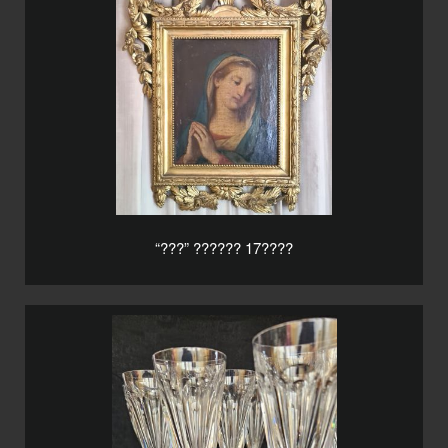
“???” ?????? 17????