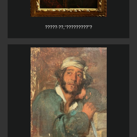
?????·??,“?????????”?