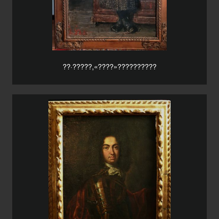
??·?????,«????»??????????