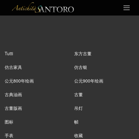
Tutti
东方古董
仿古家具
仿古银
公元800年绘画
公元900年绘画
古典油画
古董
古董版画
吊灯
图标
帧
手表
收藏