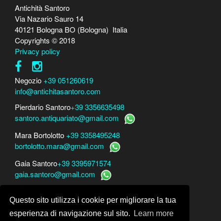
Antichità Santoro
Via Nazario Sauro 14
40121 Bologna BO (Bologna) Italia
Copyrights © 2018
Privacy policy
Negozio
+39 051260619
info@antichitasantoro.com
Pierdario Santoro
+39 3356635498
santoro.antiquariato@gmail.com
Mara Bortolotto
+39 3358495248
bortolotto.mara@gmail.com
Gaia Santoro
+39 3395971574
gaia.santoro@gmail.com
Per perizie, consulenze e stime
Questo sito utilizza i cookie per migliorare la tua
Mara Bortolotto
www.perito-arte-antiquariato.it
Dario Santoro
www.peritoarte.info
esperienza di navigazione sul sito.
Learn more