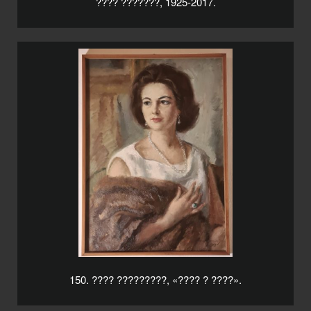
???? ???????, 1925-2017.
150. ???? ?????????, «???? ? ????».