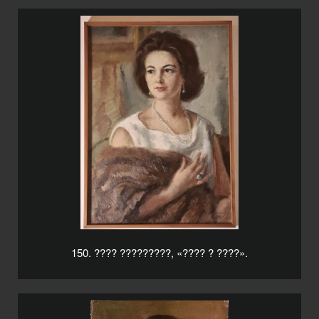
150. ???? ?????????, «???? ? ????».