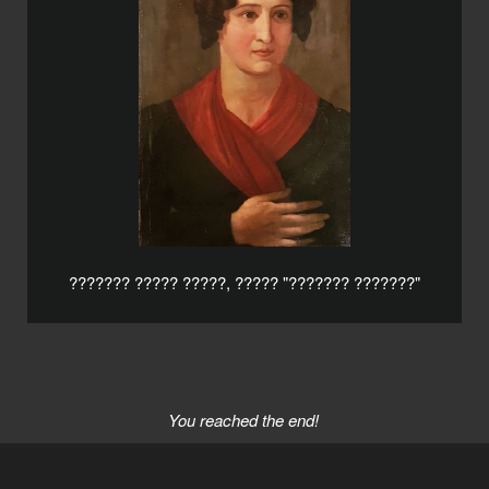
??????? ????? ?????, ????? "??????? ???????"
You reached the end!