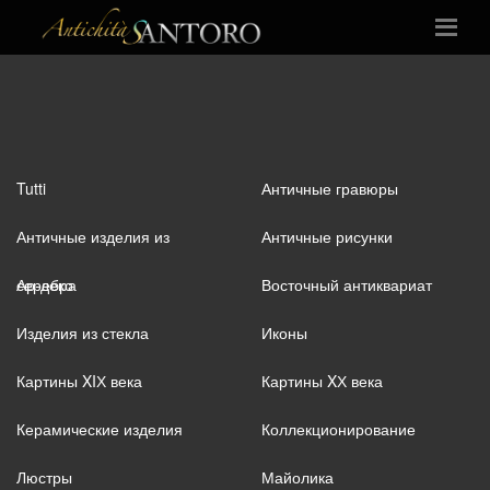
Tutti
Античные гравюры
Античные изделия из
Античные рисунки
серебра
Ар-деко
Восточный антиквариат
Изделия из стекла
Иконы
Картины XIХ века
Картины XХ века
Керамические изделия
Коллекционирование
Люстры
Майолика