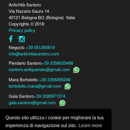
Antichità Santoro
Via Nazario Sauro 14
40121 Bologna BO (Bologna) Italia
Copyrights © 2018
Privacy policy
Negozio
+39 051260619
info@antichitasantoro.com
Pierdario Santoro
+39 3356635498
santoro.antiquariato@gmail.com
Mara Bortolotto
+39 3358495248
bortolotto.mara@gmail.com
Gaia Santoro
+39 3395971574
gaia.santoro@gmail.com
Per perizie, consulenze e stime
Questo sito utilizza i cookie per migliorare la tua
Mara Bortolotto
www.perito-arte-antiquariato.it
Dario Santoro
www.peritoarte.info
esperienza di navigazione sul sito.
Learn more