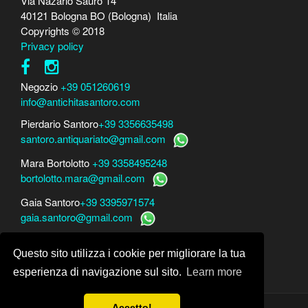
Via Nazario Sauro 14
40121 Bologna BO (Bologna) Italia
Copyrights © 2018
Privacy policy
Negozio
+39 051260619
info@antichitasantoro.com
Pierdario Santoro
+39 3356635498
santoro.antiquariato@gmail.com
Mara Bortolotto
+39 3358495248
bortolotto.mara@gmail.com
Gaia Santoro
+39 3395971574
gaia.santoro@gmail.com
Per perizie, consulenze e stime
Questo sito utilizza i cookie per migliorare la tua
Mara Bortolotto
www.perito-arte-antiquariato.it
Dario Santoro
www.peritoarte.info
esperienza di navigazione sul sito.
Learn more
Accetto!