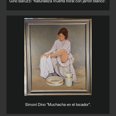
Gino Baruzzi "Naturaleza muerta floral con jarrón blanco".
Simoni Dino "Muchacha en el tocador".