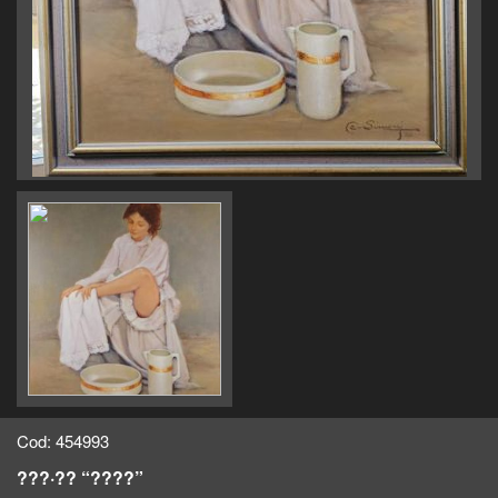
Cod: 454993
???·?? “????”