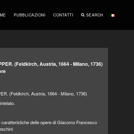
IME
PUBBLICAZIONI
CONTATTI
SEARCH
 (Feldkirch, Austria, 1664 - Milano, 1736)
ore
eldkirch, Austria, 1664 - Milano, 1736)
intelato.
e caratteristiche delle opere di Giacomo Francesco
eschini