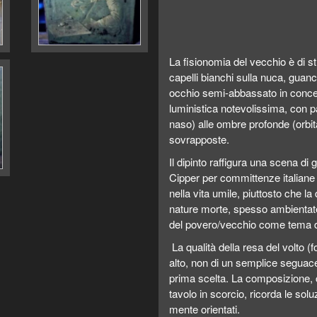
La fisionomia del vecchio è di st
capelli bianchi sulla nuca, guan
occhio semi-abbassato in concent
luministica notevolissima, con 
naso) alle ombre profonde (orbita
sovrapposte.
Il dipinto raffigura una scena di
Cipper per committenze italiane ed
nella vita umile, piuttosto che la
nature morte, spesso ambientate 
del povero/vecchio come tema di
La qualità della resa del volto (f
alto, non di un semplice seguace
prima scelta. La composizione, co
tavolo in scorcio, ricorda le sol
mente orientati.