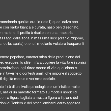
raordinaria qualità: cranio (foto1) quasi calvo con
ce con barba bianca e curata, naso ben disegnato,
razione. Il profilo è risolto con una maestria
passaggi dalla zona in massima luce (cranio, zigomo,
, collo, spalla) ottenuti mediante velature trasparenti
 genere popolare, caratteristica della produzione del
 europee, lo stile mira a cogliere la vitalità e i sorrisi
 desolazione, egli ritrae scene di vita quotidiana e
in taverne o contesti umili, che impone il soggetto
 dignità morale e verismo sociale.
oto 1) è di un livello psicologico e luministico molto
, ma di un maestro formato su modelli nordici di
n la figura tagliata a mezza figura e il piano del
uzioni di Teniers e dei pittori lombardi caravaggesca