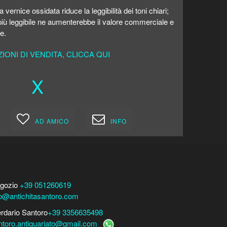
vernice ossidata riduce la leggibilità dei toni chiari;
più leggibile ne aumenterebbe il valore commerciale e
le.
ONI DI VENDITA, CLICCA QUI
X
AD AMICO
INFO
gozio
+39 051260619
fo@antichitasantoro.com
erdario Santoro
+39 3356635498
ntoro.antiquariato@gmail.com