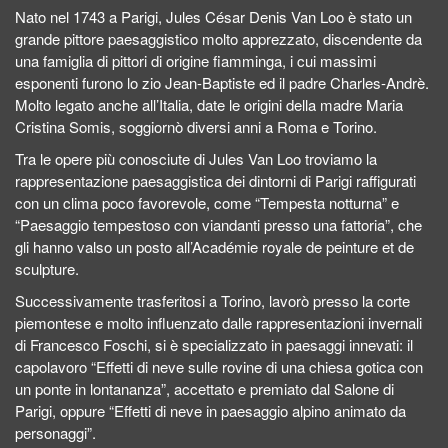
Nato nel 1743 a Parigi, Jules César Denis Van Loo è stato un
grande pittore paesaggistico molto apprezzato, discendente da
una famiglia di pittori di origine fiamminga, i cui massimi
esponenti furono lo zio Jean-Baptiste ed il padre Charles-Andrè.
Molto legato anche all’Italia, date le origini della madre Maria
Cristina Somis, soggiornò diversi anni a Roma e Torino.
Tra le opere più conosciute di Jules Van Loo troviamo la
rappresentazione paesaggistica dei dintorni di Parigi raffigurati
con un clima poco favorevole, come “Tempesta notturna” e
“Paesaggio tempestoso con viandanti presso una fattoria”, che
gli hanno valso un posto all’Académie royale de peinture et de
sculpture.
Successivamente trasferitosi a Torino, lavorò presso la corte
piemontese e molto influenzato dalle rappresentazioni invernali
di Francesco Foschi, si è specializzato in paesaggi innevati: il
capolavoro “Effetti di neve sulle rovine di una chiesa gotica con
un ponte in lontananza”, accettato e premiato dal Salone di
Parigi, oppure “Effetti di neve in paesaggio alpino animato da
personaggi”.