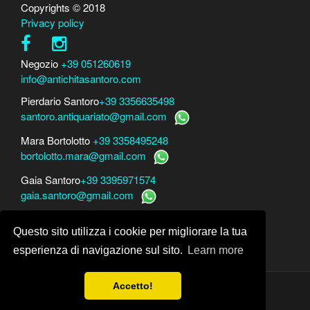
Copyrights © 2018
Privacy policy
Negozio
+39 051260619
info@antichitasantoro.com
Pierdario Santoro
+39 3356635498
santoro.antiquariato@gmail.com
Mara Bortolotto
+39 3358495248
bortolotto.mara@gmail.com
Gaia Santoro
+39 3395971574
gaia.santoro@gmail.com
Per perizie, consulenze e stime
Questo sito utilizza i cookie per migliorare la tua
Mara Bortolotto
www.perito-arte-antiquariato.it
Dario Santoro
www.peritoarte.info
esperienza di navigazione sul sito.
Learn more
Accetto!