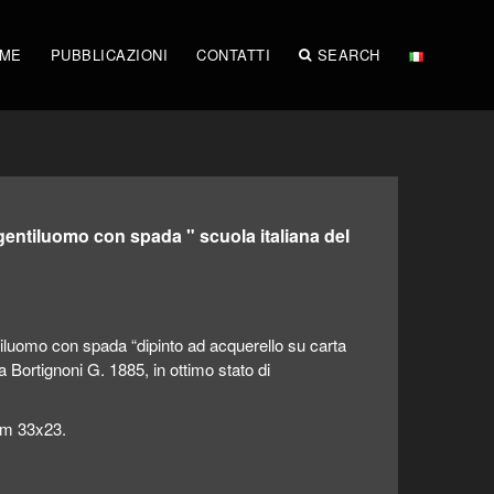
IME
PUBBLICAZIONI
CONTATTI
SEARCH
ntiluomo con spada " scuola italiana del
mo con spada “dipinto ad acquerello su carta
 Bortignoni G. 1885, in ottimo stato di
cm 33x23.