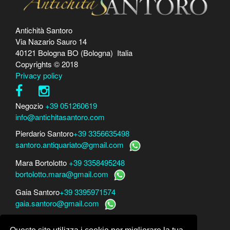
Antichità Santoro
Via Nazario Sauro 14
40121 Bologna BO (Bologna) Italia
Copyrights © 2018
Privacy policy
Negozio
+39 051260619
info@antichitasantoro.com
Pierdario Santoro
+39 3356635498
santoro.antiquariato@gmail.com
Mara Bortolotto
+39 3358495248
bortolotto.mara@gmail.com
Gaia Santoro
+39 3395971574
gaia.santoro@gmail.com
Per perizie, consulenze e stime