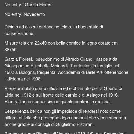
No entry :
Garzia Fioresi
No entry:
Novecento
Dipinto ad olio su cartoncino telato. In buon stato di
conservazione.
Misure tela cm 22x40 con bella cornice in legno dorato cm
38x56.
Garzia Fioresi, pseudonimo di Alfredo Grandi, nasce a da
Giuseppe ed Elisabetta Mainardi. Trasferitasi la famiglia nel
1902 a Bologna, frequenta l’Accademia di Belle Arti ottenendone
il diploma nel 1908.
Viene arruolato come ufficiale ed è chiamato per la Guerra di
Libia nel 1912 e sul fronte delle carnie e di Asiago nel 1916.
Rientra l'anno successivo in quanto contrae la malaria.
L’esperienza bellica non gli impedisce di rendersi noto come
pittore, attività che prosegue dopo una crisi che viene superata
anche grazie ai consigli di Guglielmo Pizzirani.
Partecipa a due Biennali di Venezia (1912-‘14), alle Secessioni