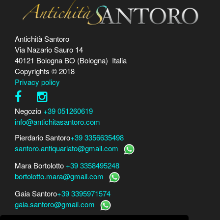
Antichità Santoro
Via Nazario Sauro 14
40121 Bologna BO (Bologna) Italia
Copyrights © 2018
Privacy policy
Negozio
+39 051260619
info@antichitasantoro.com
Pierdario Santoro
+39 3356635498
santoro.antiquariato@gmail.com
Mara Bortolotto
+39 3358495248
bortolotto.mara@gmail.com
Gaia Santoro
+39 3395971574
gaia.santoro@gmail.com