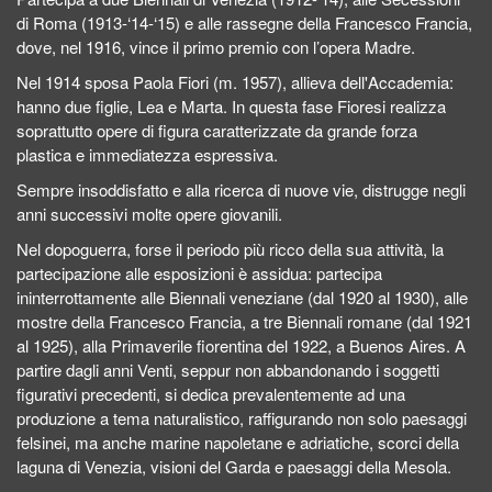
di Roma (1913-‘14-‘15) e alle rassegne della Francesco Francia,
dove, nel 1916, vince il primo premio con l’opera Madre.
Nel 1914 sposa Paola Fiori (m. 1957), allieva dell'Accademia:
hanno due figlie, Lea e Marta. In questa fase Fioresi realizza
soprattutto opere di figura caratterizzate da grande forza
plastica e immediatezza espressiva.
Sempre insoddisfatto e alla ricerca di nuove vie, distrugge negli
anni successivi molte opere giovanili.
Nel dopoguerra, forse il periodo più ricco della sua attività, la
partecipazione alle esposizioni è assidua: partecipa
ininterrottamente alle Biennali veneziane (dal 1920 al 1930), alle
mostre della Francesco Francia, a tre Biennali romane (dal 1921
al 1925), alla Primaverile fiorentina del 1922, a Buenos Aires. A
partire dagli anni Venti, seppur non abbandonando i soggetti
figurativi precedenti, si dedica prevalentemente ad una
produzione a tema naturalistico, raffigurando non solo paesaggi
felsinei, ma anche marine napoletane e adriatiche, scorci della
laguna di Venezia, visioni del Garda e paesaggi della Mesola.