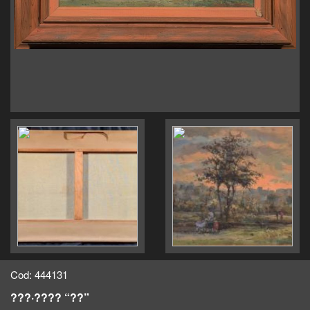
Cod: 444131
???·???? “??”